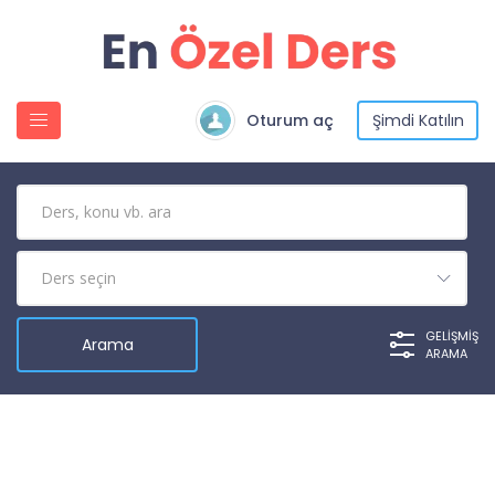
Oturum aç
Şimdi Katılın
GELIŞMIŞ
ARAMA