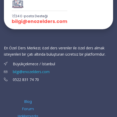
7/24 E-posta Desteği
bilgi@enozelders.com
En Özel Ders Merkezi; özel ders verenler ile özel ders almak
isteyenleri bir çatı altında buluşturan ücretsiz bir platformdur.
Büyükçekmece / İstanbul
bilgi@enozelders.com
0522 831 74 70
Blog
Forum
Hakkımızda