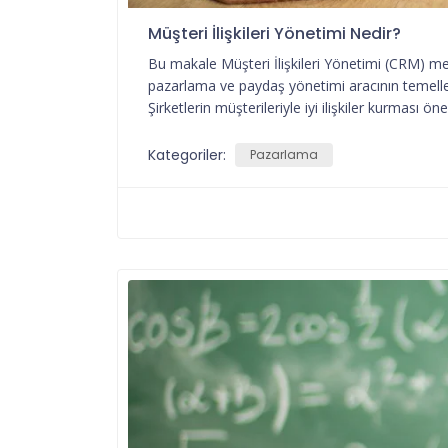
Müşteri İlişkileri Yönetimi Nedir?
Bu makale Müşteri İlişkileri Yönetimi (CRM) m
pazarlama ve paydaş yönetimi aracının temelleri
Şirketlerin müşterileriyle iyi ilişkiler kurması öne
Kategoriler:
Pazarlama