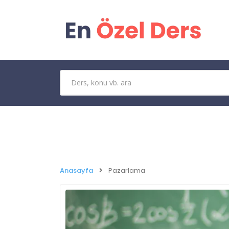
Anasayfa
Pazarlama