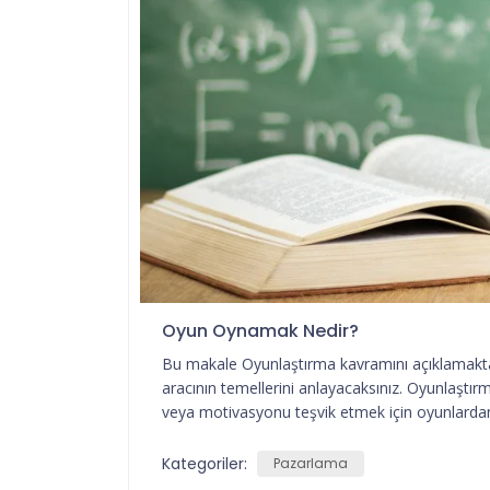
Oyun Oynamak Nedir?
Bu makale Oyunlaştırma kavramını açıklamakta
aracının temellerini anlayacaksınız. Oyunlaştırm
veya motivasyonu teşvik etmek için oyunlardan 
Kategoriler:
Pazarlama