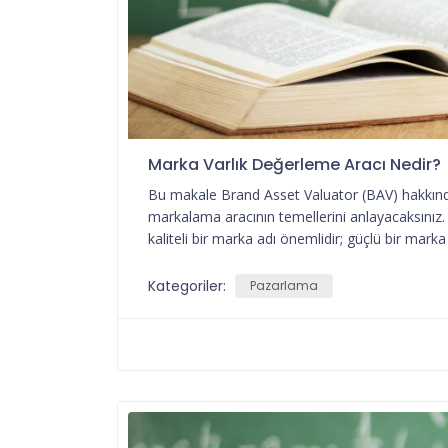
Marka Varlık Değerleme Aracı Nedir?
Bu makale Brand Asset Valuator (BAV) hakkında
markalama aracının temellerini anlayacaksınız.
kaliteli bir marka adı önemlidir; güçlü bir marka
Kategoriler:
Pazarlama