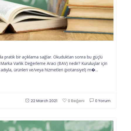
 pratik bir açıklama sağlar. Okuduktan sonra bu güçlü
 Marka Varlık Değerleme Aracı (BAV) nedir? Kuruluşlar için
 adıyla, ürünleri ve/veya hizmetleri (potansiyel) m�...
22 March 2021
0 Yorum
0 Beğeni