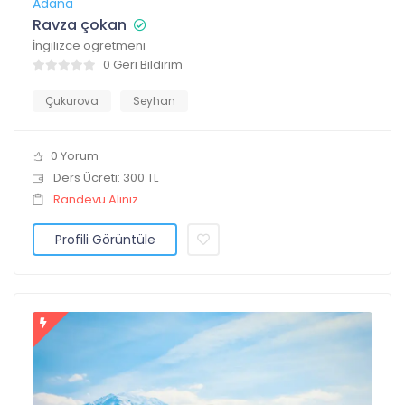
Adana
Ravza çokan
İngilizce ögretmeni
0 Geri Bildirim
Çukurova
Seyhan
0 Yorum
Ders Ücreti: 300 TL
Randevu Alınız
Profili Görüntüle