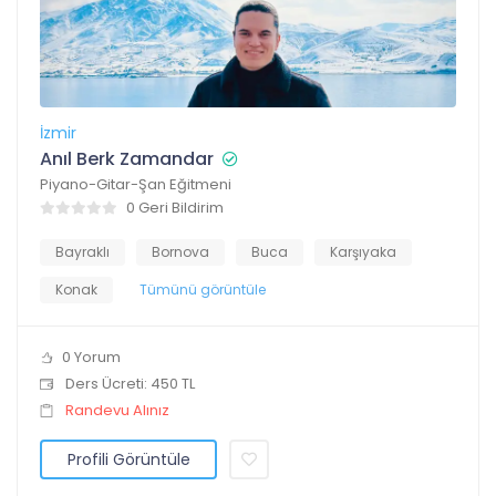
İzmir
Anıl Berk Zamandar
Piyano-Gitar-Şan Eğitmeni
0 Geri Bildirim
Bayraklı
Bornova
Buca
Karşıyaka
Konak
Tümünü görüntüle
0 Yorum
Ders Ücreti: 450 TL
Randevu Alınız
Profili Görüntüle