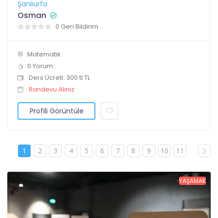
Şanlıurfa
Osman
0 Geri Bildirim
Matematik
0 Yorum
Ders Ücreti: 300 tl TL
Randevu Alınız
Profili Görüntüle
1
2
3
4
5
6
7
8
9
10
11
YAŞAMAK