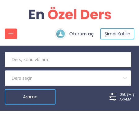
Oturum aç
Şimdi Katılın
GELIŞMIŞ
ARAMA