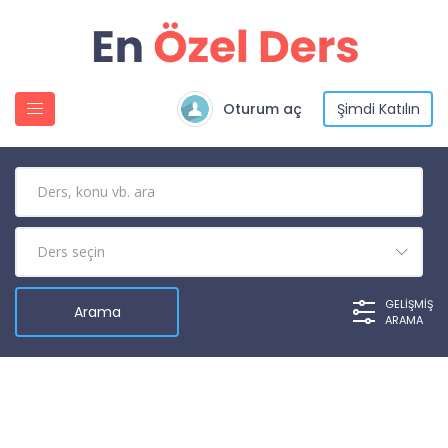
Oturum aç
Şimdi Katılın
GELIŞMIŞ
ARAMA