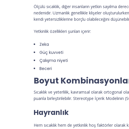
Ölçülü sıcaklık, diğer insanların yetkin sayılma dere
nedenidir. Uzmanlık genellikle klişeler oluşturulurken 
kendi yetersizliklerine borçlu olabileceğini düşünebil
Yetkinlik özellikleri şunları içerir:
Zeka
Güç kuvveti
Çalışma niyeti
Beceri
Boyut Kombinasyonla
Sıcaklık ve yeterlilik, kavramsal olarak ortogonal 
puanla birleştirilebilir. Stereotype İçerik Modelin
Hayranlık
Hem sıcaklık hem de yetkinlik hoş faktörler olarak ka