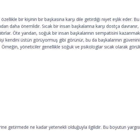
ellikle bir kişinin bir başkasına karşı dile getirdiği niyet eşlik eder. Bu y
dan daha önemlidir. Sıcak bir insan başkalarına karşı dostça davranır, o
yaratırlar. Öte yandan, soğuk bir insan başkalarının sempatisini kazanm
i kendini üstün görüyormuş gibi görünür, bu da başkalarının güvenini 
r. Örneğin, yöneticiler genellikle soğuk ve psikologlar sıcak olarak görül
yerine getirmede ne kadar yetenekli olduğuyla ilgilidir. Bu boyutun yargı