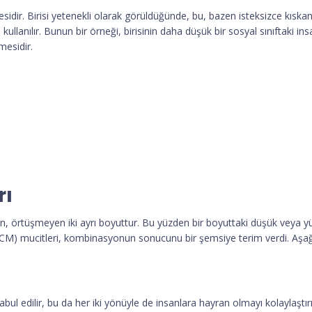
cesidir. Birisi yetenekli olarak görüldüğünde, bu, bazen isteksizce kısk
kullanılır. Bunun bir örneği, birisinin daha düşük bir sosyal sınıftaki in
mesidir.
rı
olan, örtüşmeyen iki ayrı boyuttur. Bu yüzden bir boyuttaki düşük veya
in (SCM) mucitleri, kombinasyonun sonucunu bir şemsiye terim verdi. Aş
bul edilir, bu da her iki yönüyle de insanlara hayran olmayı kolaylaştır