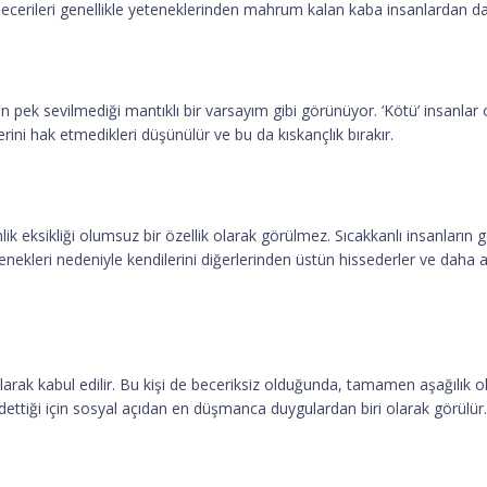
 becerileri genellikle yeteneklerinden mahrum kalan kaba insanlardan dah
pek sevilmediği mantıklı bir varsayım gibi görünüyor. ‘Kötü’ insanlar ol
erini hak etmedikleri düşünülür ve bu da kıskançlık bırakır.
lik eksikliği olumsuz bir özellik olarak görülmez. Sıcakkanlı insanların g
yetenekleri nedeniyle kendilerini diğerlerinden üstün hissederler ve dah
larak kabul edilir. Bu kişi de beceriksiz olduğunda, tamamen aşağılık ol
dettiği için sosyal açıdan en düşmanca duygulardan biri olarak görülür.