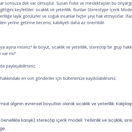
r sonsuza dek var olmuştur. Susan Fiske ve meslektaşları bu önyargılar
iğini keşfettiler: sıcaklık ve yeterlilik. Bunları Stereotype İçerik Model
iliğe layık görülürler ve soğuk insanlar hiçbir şeyi hak etmiyorlar. İfade 
len yerine getirme becerisi, kabiliyeti daha az önemlidir.
 aşina mısınız? İki boyut, sıcaklık ve yeterlilik, stereotip bir grup ha
y var mı?
a paylaşabilirsiniz.
kkındaki en son gönderiler için bültenimize kaydolabilirsiniz.
msal algının evrensel boyutları olarak sıcaklık ve yeterlilik: Kalıpl
 (Genellikle karışık) stereotip içerik modeli: Yetkinlik ve sıcaklık, s
ge.