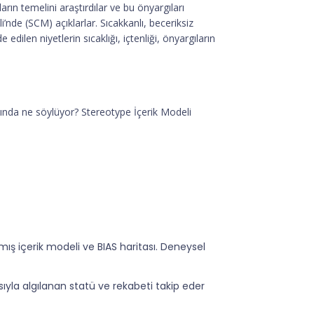
ın temelini araştırdılar ve bu önyargıları
i’nde (SCM) açıklarlar. Sıcakkanlı, beceriksiz
edilen niyetlerin sıcaklığı, içtenliği, önyargıların
kkında ne söylüyor? Stereotype İçerik Modeli
aşmış içerik modeli ve BIAS haritası. Deneysel
ırasıyla algılanan statü ve rekabeti takip eder