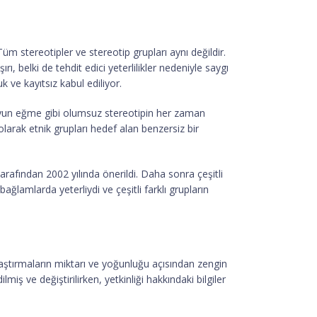
 Tüm stereotipler ve stereotip grupları aynı değildir.
rı, belki de tehdit edici yeterlilikler nedeniyle saygı
k ve kayıtsız kabul ediliyor.
boyun eğme gibi olumsuz stereotipin her zaman
larak etnik grupları hedef alan benzersiz bir
rafından 2002 yılında önerildi. Daha sonra çeşitli
ağlamlarda yeterliydi ve çeşitli farklı grupların
araştırmaların miktarı ve yoğunluğu açısından zengin
miş ve değiştirilirken, yetkinliği hakkındaki bilgiler