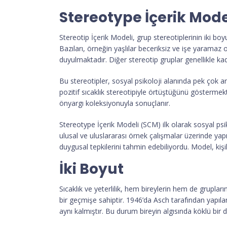
Stereotype İçerik Mode
Stereotip İçerik Modeli, grup stereotiplerinin iki boyu
Bazıları, örneğin yaşlılar beceriksiz ve işe yaramaz ol
duyulmaktadır. Diğer stereotip gruplar genellikle kadı
Bu stereotipler, sosyal psikoloji alanında pek çok 
pozitif sıcaklık stereotipiyle örtüştüğünü göstermek
önyargı koleksiyonuyla sonuçlanır.
Stereotype İçerik Modeli (SCM) ilk olarak sosyal psi
ulusal ve uluslararası örnek çalışmalar üzerinde yapıl
duygusal tepkilerini tahmin edebiliyordu. Model, kişil
İki Boyut
Sıcaklık ve yeterlilik, hem bireylerin hem de gruplar
bir geçmişe sahiptir. 1946’da Asch tarafından yapılan k
aynı kalmıştır. Bu durum bireyin algısında köklü bir d