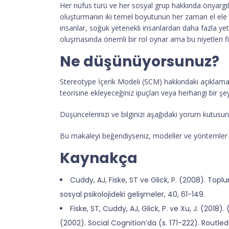
Her nüfus türü ve her sosyal grup hakkında önyargıla
oluşturmanın iki temel boyutunun her zaman el ele gitt
insanlar, soğuk yetenekli insanlardan daha fazla yeterl
oluşmasında önemli bir rol oynar ama bu niyetleri fii
Ne düşünüyorsunuz?
Stereotype İçerik Modeli (SCM) hakkındaki açıklamaya
teorisine ekleyeceğiniz ipuçları veya herhangi bir şe
Düşüncelerinizi ve bilginizi aşağıdaki yorum kutusund
Bu makaleyi beğendiyseniz, modeller ve yöntemler ha
Kaynakça
Cuddy, AJ, Fiske, ST ve Glick, P. (2008). Toplu
sosyal psikolojideki gelişmeler, 40, 61-149.
Fiske, ST, Cuddy, AJ, Glick, P. ve Xu, J. (2018).
(2002). Social Cognition’da (s. 171-222). Routled