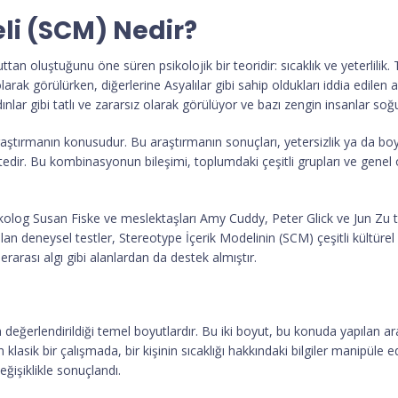
li (SCM) Nedir?
ttan oluştuğunu öne süren psikolojik bir teoridir: sıcaklık ve yeterlilik.
arak görülürken, diğerlerine Asyalılar gibi sahip oldukları iddia edilen aşı
nlar gibi tatlı ve zararsız olarak görülüyor ve bazı zengin insanlar soğu
araştırmanın konusudur. Bu araştırmanın sonuçları, yetersizlik ya da 
tedir. Bu kombinasyonun bileşimi, toplumdaki çeşitli grupları ve genel o
kolog Susan Fiske ve meslektaşları Amy Cuddy, Peter Glick ve Jun Zu ta
an deneysel testler, Stereotype İçerik Modelinin (SCM) çeşitli kültürel b
erarası algı gibi alanlardan da destek almıştır.
ın değerlendirildiği temel boyutlardır. Bu iki boyut, bu konuda yapılan 
lasik bir çalışmada, bir kişinin sıcaklığı hakkındaki bilgiler manipüle edil
eğişiklikle sonuçlandı.