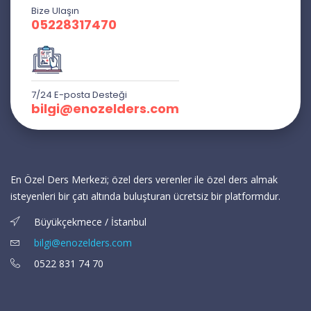
Bize Ulaşın
05228317470
7/24 E-posta Desteği
bilgi@enozelders.com
En Özel Ders Merkezi; özel ders verenler ile özel ders almak
isteyenleri bir çatı altında buluşturan ücretsiz bir platformdur.
Büyükçekmece / İstanbul
bilgi@enozelders.com
0522 831 74 70