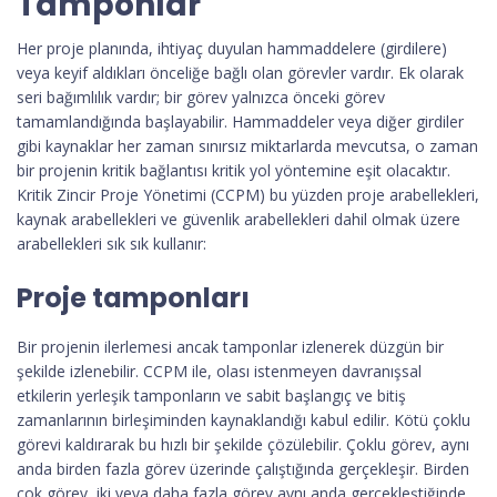
Tamponlar
Her proje planında, ihtiyaç duyulan hammaddelere (girdilere)
veya keyif aldıkları önceliğe bağlı olan görevler vardır. Ek olarak
seri bağımlılık vardır; bir görev yalnızca önceki görev
tamamlandığında başlayabilir. Hammaddeler veya diğer girdiler
gibi kaynaklar her zaman sınırsız miktarlarda mevcutsa, o zaman
bir projenin kritik bağlantısı kritik yol yöntemine eşit olacaktır.
Kritik Zincir Proje Yönetimi (CCPM) bu yüzden proje arabellekleri,
kaynak arabellekleri ve güvenlik arabellekleri dahil olmak üzere
arabellekleri sık sık kullanır:
Proje tamponları
Bir projenin ilerlemesi ancak tamponlar izlenerek düzgün bir
şekilde izlenebilir. CCPM ile, olası istenmeyen davranışsal
etkilerin yerleşik tamponların ve sabit başlangıç ​​ve bitiş
zamanlarının birleşiminden kaynaklandığı kabul edilir. Kötü çoklu
görevi kaldırarak bu hızlı bir şekilde çözülebilir. Çoklu görev, aynı
anda birden fazla görev üzerinde çalıştığında gerçekleşir. Birden
çok görev, iki veya daha fazla görev aynı anda gerçekleştiğinde