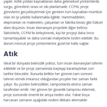
yapılır. Kritik yoldan kaynaklanan daha geleneksel yöntemlerde
vurgu, görevlerin sırası ve sıkı planlamadır. CCPM, proje
görevlerini gerçekleştirmek için gereken tüm kaynakları mümkün
olan en iyi şekilde kullanmakla ilgilidir. Hammaddeleri,
ekipmanları ve makineleri, çalışanları ve fabrika binası gibi fiziksel
alanı düşünün. İnsan davranışını projedeki diğer belirsiz
faktörlerle, CCPM ile birleştirerek, kişi bir projeyi daha önce
tamamlayabilir ve daha sonraki maliyetlerle teslim edebilir. Bu
durum mevcut proje yöntemlerine güzel bir katkı sağlar.
Atık
İdeal bir dünyada belirsizlik yoktur, tüm insan davranışları tahmin
edilebilir ve bir proje zamanında başlayıp kararlaştırılan son
tarihte bitecektir. Bununla birlikte her görevin tam süresini
tahmin etmek imkansız olduğundan projeler her zaman farklı
çalışır. Bu yüzden belirsizlikler, tamponlarda ekstra zaman
tarafından emilir. Her göreve bir güvenlik tamponu eklemek,
proje süresinde önemli bir artışa neden olur. Fakat boşa
harcanan zamanın aşağıdaki nedeni dikkate alınmalıdır: