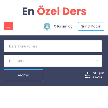
Oturum aç
Şimdi Katılın
GELIŞMIŞ
ARAMA