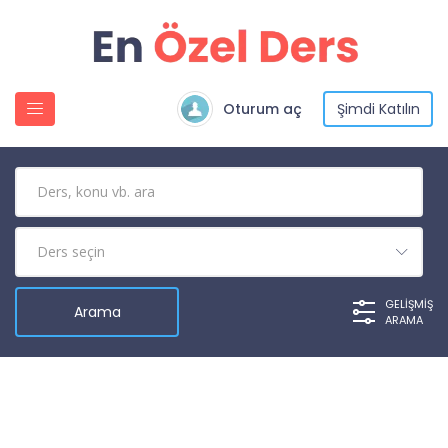
Oturum aç
Şimdi Katılın
GELIŞMIŞ
ARAMA