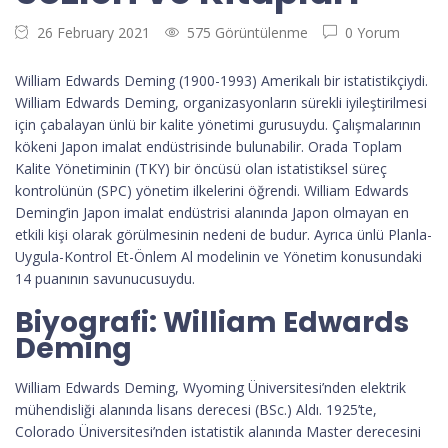
26 February 2021
575 Görüntülenme
0 Yorum
William Edwards Deming (1900-1993) Amerikalı bir istatistikçiydi.
William Edwards Deming, organizasyonların sürekli iyileştirilmesi
için çabalayan ünlü bir kalite yönetimi gurusuydu. Çalışmalarının
kökeni Japon imalat endüstrisinde bulunabilir. Orada Toplam
Kalite Yönetiminin (TKY) bir öncüsü olan istatistiksel süreç
kontrolünün (SPC) yönetim ilkelerini öğrendi. William Edwards
Deming’in Japon imalat endüstrisi alanında Japon olmayan en
etkili kişi olarak görülmesinin nedeni de budur. Ayrıca ünlü Planla-
Uygula-Kontrol Et-Önlem Al modelinin ve Yönetim konusundaki
14 puanının savunucusuydu.
Biyografi: William Edwards
Deming
William Edwards Deming, Wyoming Üniversitesi’nden elektrik
mühendisliği alanında lisans derecesi (BSc.) Aldı. 1925’te,
Colorado Üniversitesi’nden istatistik alanında Master derecesini