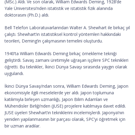
(MSc.) Aldı. Ve son olarak, William Edwards Deming, 1928’de
Yale Üniversitesi’nden istatistik ve istatistik fizik alanında
doktorasını (Ph.D.) aldı.
Bell Telefon Laboratuvarlarından Walter A. Shewhart ile birkaç yıl
çalıştı. Shewhart’ın istatistiksel kontrol yöntemleri hakkındaki
teorileri, Deming’in çalışmasının temelini oluşturdu.
1940’ta William Edwards Deming birkaç örnekleme tekniği
geliştirdi. Savaş zamanı üretimiyle uğraşan işçilere SPC teknikleri
öğretti. Bu teknikler, İkinci Dünya Savaşı sırasında yaygın olarak
uygulandı.
İkinci Dünya Savaşı’ndan sonra, William Edwards Deming, Japon
ekonomisiyle ilgili meselelerde yer aldı. Japon toplumuna
katılımıyla birleşen uzmanlığı, Japon Bilim Adamları ve
Mühendisler Birliği’nden (JUSE) projelere katılmaya davet edildi.
JUSE üyeleri Shewhart’ın tekniklerini incelemişlerdi. Japonya’nın
yeniden yapılanmasının bir parçası olarak, SPC’yi öğretmek için
bir uzman aradılar.