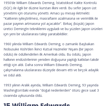
1950’de William Edwards Deming, İstatistiksel Kalite Kontrolü
(SQC) ile ilgili bir düzine kurstan ilkini verdi. Bu sefer Japon üst
yönetimi için oturumu yönetti. Amacı şu mesajı iletmekti:
“Kalitenin iyileştirilmesi, masrafların azalmasına ve verimlilik ile
pazar payının artmasına yol açacaktır”. Birkaç (büyük) Japon
üretici Deming’in tekniklerini uyguladı ve bu yüzden Japon ürünleri
için yeni bir uluslararası talep yaratabildiler.
1960 yılında William Edwards Deming, o zamanki Başbakan
Nobusuke Kishi’den İkinci Kutsal Hazineler Nişanı (bir Japon
ödülü) ile ödüllendirilen ilk Amerikalı oldu. Bu ödülü, Japon
halkının endüstrilerinin yeniden doğuşuna yaptığı katkıları takdir
ettiği için aldı. Daha sonra William Edwards Deming,
çalışmalarına uluslararası düzeyde devam etti ve birçok adaylık
ve ödül aldı.
1993 yılının Aralık ayında, William Edwards Deming, 93 yaşında
Washington’daki evinde “doğal nedenlerden” ötürü gece saat 3
civarında uykusunda öldü.
15 William Edwards