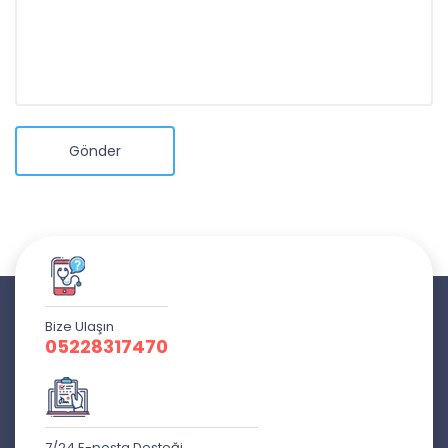
Gönder
Bize Ulaşın
05228317470
7/24 E-posta Desteği