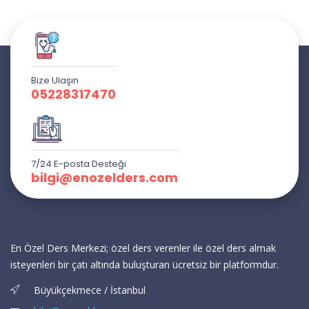
Bize Ulaşın
05228317470
7/24 E-posta Desteği
bilgi@enozelders.com
En Özel Ders Merkezi; özel ders verenler ile özel ders almak
isteyenleri bir çatı altında buluşturan ücretsiz bir platformdur.
Büyükçekmece / İstanbul