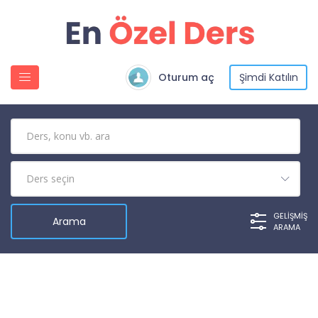
Oturum aç
Şimdi Katılın
GELIŞMIŞ
ARAMA