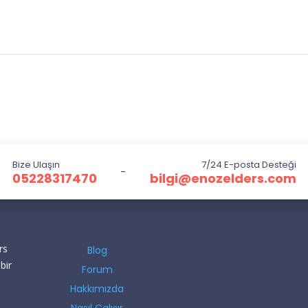
Bize Ulaşın
7/24 E-posta Desteği
-
05228317470
bilgi@enozelders.com
rs
Blog
bir
Forum
Hakkımızda
Nasıl Çalışır