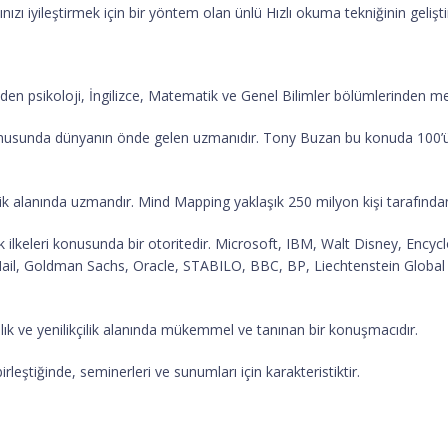
nızı iyileştirmek için bir yöntem olan ünlü Hızlı okuma tekniğinin geliştiri
den psikoloji, İngilizce, Matematik ve Genel Bilimler bölümlerinden m
onusunda dünyanın önde gelen uzmanıdır. Tony Buzan bu konuda 100’ün 
lik alanında uzmandır. Mind Mapping yaklaşık 250 milyon kişi tarafından
 ilkeleri konusunda bir otoritedir. Microsoft, IBM, Walt Disney, Encycl
l, Goldman Sachs, Oracle, STABILO, BBC, BP, Liechtenstein Global Tru
k ve yenilikçilik alanında mükemmel ve tanınan bir konuşmacıdır.
irleştiğinde, seminerleri ve sunumları için karakteristiktir.