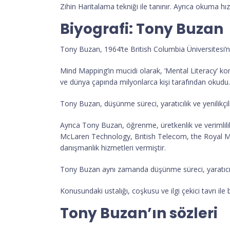
Zihin Haritalama tekniği ile tanınır. Ayrıca okuma hızı
Biyografi: Tony Buzan
Tony Buzan, 1964’te British Columbia Üniversitesi’n
Mind Mapping’in mucidi olarak, ‘Mental Literacy’ k
ve dünya çapında milyonlarca kişi tarafından okudu.
Tony Buzan, düşünme süreci, yaratıcılık ve yenilikçi
Ayrıca Tony Buzan, öğrenme, üretkenlik ve verimlilik
McLaren Technology, British Telecom, the Royal Mai
danışmanlık hizmetleri vermiştir.
Tony Buzan aynı zamanda düşünme süreci, yaratıcılı
Konusundaki ustalığı, coşkusu ve ilgi çekici tavrı ile b
Tony Buzan’ın sözleri