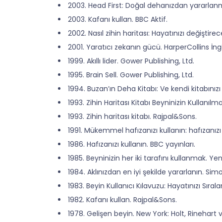
2003. Head First: Doğal dehanızdan yararlan
2003. Kafanı kullan. BBC Aktif.
2002. Nasıl zihin haritası: Hayatınızı değiştir
2001. Yaratıcı zekanın gücü. HarperCollins İngi
1999. Akıllı lider. Gower Publishing, Ltd.
1995. Brain Sell. Gower Publishing, Ltd.
1994. Buzan’ın Deha Kitabı: Ve kendi kitabınızı 
1993. Zihin Haritası Kitabı Beyninizin Kullanı
1993. Zihin haritası kitabı. Rajpal&Sons.
1991. Mükemmel hafızanızı kullanın: hafızanızı
1986. Hafızanızı kullanın. BBC yayınları.
1985. Beyninizin her iki tarafını kullanmak. Yen
1984. Aklınızdan en iyi şekilde yararlanın. Si
1983. Beyin Kullanıcı Kılavuzu: Hayatınızı Sırala
1982. Kafanı kullan. Rajpal&Sons.
1978. Gelişen beyin. New York: Holt, Rinehart 