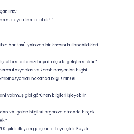
biliriz.”
menize yardımcı olabilir! “
n haritası) yalnızca bir kısmını kullanabildikleri
sel becerilerinizi büyük ölçüde geliştirecektir.”
 permütasyonları ve kombinasyonları bilgisi
binasyonları hakkında bilgi zihinsel
i yokmuş gibi görünen bilgileri işleyebilir.
an vb. gelen bilgileri organize etmede birçok
ek.”
 yıldır ilk yeni gelişme ortaya çıktı: Büyük