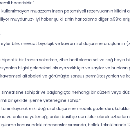
mli becerisidir.”
kullanılmayan muazzam insan potansiyeli rezervuarının kilidini aça
biliyor muydunuz? İyi haber şu ki, zihin haritalama diğer %99’a eriş
”
reyler bile, mevcut biyolojik ve kavramsal düşünme araçlarının (zihi
ipnotik bir transa sokarken, zihin haritalama sol ve sağ beyin biliş
nları bilgisi geleneksel okuryazarlık için ve sayılar ve bunların
 kavramsal alfabeleri ve görünüşte sonsuz permütasyonları ve kom
n simetrisine sahiptir ve başlangıçta herhangi bir düzeni veya düzen
imli bir şekilde işleme yeteneğine sahip.”
 tanımlayarak eski doğrusal düşünme modeli, gözlerden, kulaklard
okuma ve anlama yeteneği, onları basitçe cümleler olarak ezberlem
şünme konusundaki rönesanslar sırasında, bellek tekniklerinde 1700