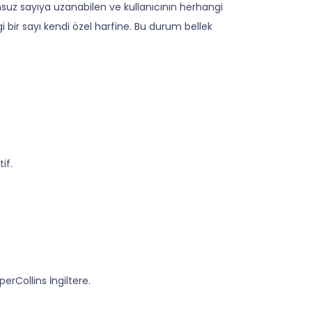
nsuz sayıya uzanabilen ve kullanıcının herhangi
 bir sayı kendi özel harfine. Bu durum bellek
if.
rperCollins İngiltere.