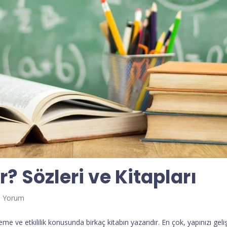
? Sözleri ve Kitapları
0 Yorum
me ve etkililik konusunda birkaç kitabın yazarıdır. En çok, yapınızı gel