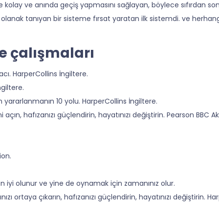
re kolay ve anında geçiş yapmasını sağlayan, böylece sıfırdan so
lanak tanıyan bir sisteme fırsat yaratan ilk sistemdi. ve herhangi
e çalışmaları
acı. HarperCollins İngiltere.
giltere.
yararlanmanın 10 yolu. HarperCollins İngiltere.
idini açın, hafızanızı güçlendirin, hayatınızı değiştirin. Pearson BBC Akt
ion.
ıl en iyi olunur ve yine de oynamak için zamanınız olur.
ğınızı ortaya çıkarın, hafızanızı güçlendirin, hayatınızı değiştirin. Ha