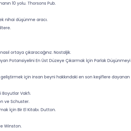
manın 10 yolu. Thorsons Pub.
ecek nihai düşünme aracı.
ltere.
nasıl ortaya çıkaracağınız. Nostaljik.
lmayan Potansiyelini En Üst Düzeye Çıkarmak İçin Parlak Düşünmeyi N
 geliştirmek için insan beyni hakkındaki en son keşiflere dayanan 
i Boyutlar Vakfı.
mon ve Schuster.
mak İçin Bir El Kitabı. Dutton.
ve Winston.