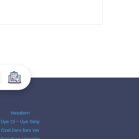
Hesabım
Üye Ol – Üye Girişi
Özel Ders İlanı Ver
Özel Ders Verenler