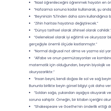
“Nasıl öğrenileceğini öğrenmek hayatın en öne
“Hafızamızı sonuna kadar kullanarak, şu anda 
“Beyninizin %1’inden daha azını kullandığınızı 
“Zihin haritası hayatınızı değiştirecek.”
“Dünya tarihsel olarak zihinsel olarak cahildir.
“Geleneksel olarak iyi eğitimli ve okuryazar bi
gerçeğiyle önemli ölçüde kısıtlanmıştır.”
“Normal doğrusal not alma ve yazma sizi yarı h
“Alfabe ve onun permütasyonları ve kombinasyo
matematik için olduğundan, beynin biyolojik ve
okuryazarlıktır.”
“İnsan beyni, kendi doğası ile sol ve sağ beyi
Bununla birlikte beyin görsel bilgiyi çok daha ver
“Soldan sağa, yukarıdan aşağıya okuyarak ve
soruna sahiptir. Örneğin, bir kitabın içeriğini 
“Shakespeare ve Goethe’nin önderlik ettiği dü