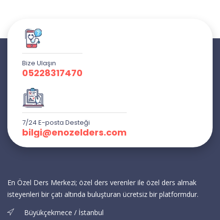
Bize Ulaşın
05228317470
7/24 E-posta Desteği
bilgi@enozelders.com
En Özel Ders Merkezi; özel ders verenler ile özel ders almak
isteyenleri bir çatı altında buluşturan ücretsiz bir platformdur.
Büyükçekmece / İstanbul