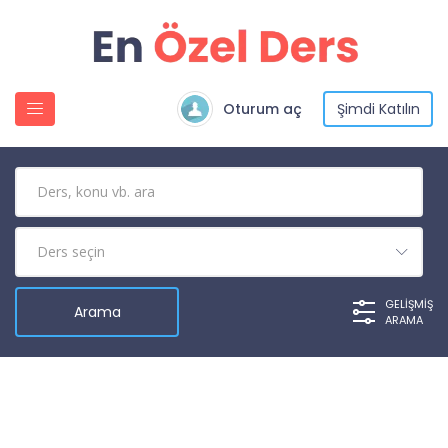
Oturum aç
Şimdi Katılın
GELIŞMIŞ
ARAMA