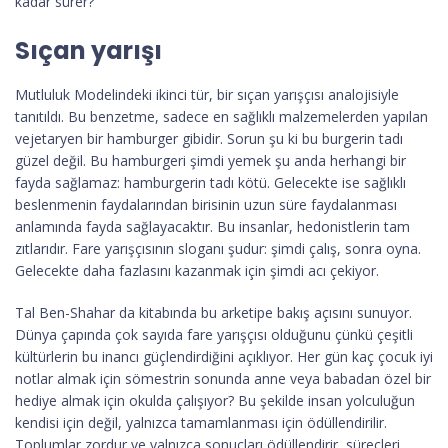
kadar sürer?
Sıçan yarışı
Mutluluk Modelindeki ikinci tür, bir sıçan yarışçısı analojisiyle
tanıtıldı. Bu benzetme, sadece en sağlıklı malzemelerden yapılan
vejetaryen bir hamburger gibidir. Sorun şu ki bu burgerin tadı
güzel değil. Bu hamburgeri şimdi yemek şu anda herhangi bir
fayda sağlamaz: hamburgerin tadı kötü. Gelecekte ise sağlıklı
beslenmenin faydalarından birisinin uzun süre faydalanması
anlamında fayda sağlayacaktır. Bu insanlar, hedonistlerin tam
zıtlarıdır. Fare yarışçısının sloganı şudur: şimdi çalış, sonra oyna.
Gelecekte daha fazlasını kazanmak için şimdi acı çekiyor.
Tal Ben-Shahar da kitabında bu arketipe bakış açısını sunuyor.
Dünya çapında çok sayıda fare yarışçısı olduğunu çünkü çeşitli
kültürlerin bu inancı güçlendirdiğini açıklıyor. Her gün kaç çocuk iyi
notlar almak için sömestrin sonunda anne veya babadan özel bir
hediye almak için okulda çalışıyor? Bu şekilde insan yolculuğun
kendisi için değil, yalnızca tamamlanması için ödüllendirilir.
Toplumlar zordur ve yalnızca sonuçları ödüllendirir, süreçleri