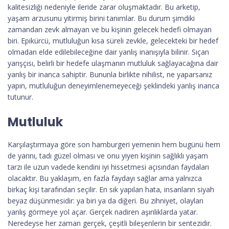
kalitesizliği nedeniyle ileride zarar oluşmaktadır. Bu arketip,
yaşam arzusunu yitirmiş birini tanımlar. Bu durum şimdiki
zamandan zevk almayan ve bu kişinin gelecek hedefi olmayan
biri. Epikürcü, mutluluğun kısa süreli zevkle, gelecekteki bir hedef
olmadan elde edilebileceğine dair yanlış inanışıyla bilinir. Sıçan
yarışçısı, belirli bir hedefe ulaşmanın mutluluk sağlayacağına dair
yanlış bir inanca sahiptir. Bununla birlikte nihilist, ne yaparsanız
yapın, mutluluğun deneyimlenemeyeceği şeklindeki yanlış inanca
tutunur.
Mutluluk
Karşılaştırmaya göre son hamburgeri yemenin hem bugünü hem
de yarını, tadı güzel olması ve onu yiyen kişinin sağlıklı yaşam
tarzı ile uzun vadede kendini iyi hissetmesi açısından faydaları
olacaktır. Bu yaklaşım, en fazla faydayı sağlar ama yalnızca
birkaç kişi tarafından seçilir. En sık yapılan hata, insanların siyah
beyaz düşünmesidir: ya biri ya da diğeri. Bu zihniyet, olayları
yanlış görmeye yol açar. Gerçek nadiren aşırılıklarda yatar.
Neredeyse her zaman gerçek, çeşitli bileşenlerin bir sentezidir.