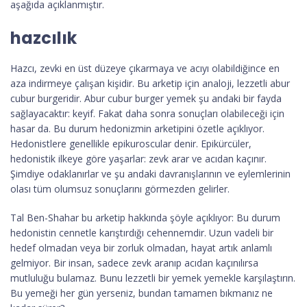
aşağıda açıklanmıştır.
hazcılık
Hazcı, zevki en üst düzeye çıkarmaya ve acıyı olabildiğince en
aza indirmeye çalışan kişidir. Bu arketip için analoji, lezzetli abur
cubur burgeridir. Abur cubur burger yemek şu andaki bir fayda
sağlayacaktır: keyif. Fakat daha sonra sonuçları olabileceği için
hasar da. Bu durum hedonizmin arketipini özetle açıklıyor.
Hedonistlere genellikle epikuroscular denir. Epikürcüler,
hedonistik ilkeye göre yaşarlar: zevk arar ve acıdan kaçınır.
Şimdiye odaklanırlar ve şu andaki davranışlarının ve eylemlerinin
olası tüm olumsuz sonuçlarını görmezden gelirler.
Tal Ben-Shahar bu arketip hakkında şöyle açıklıyor: Bu durum
hedonistin cennetle karıştırdığı cehennemdir. Uzun vadeli bir
hedef olmadan veya bir zorluk olmadan, hayat artık anlamlı
gelmiyor. Bir insan, sadece zevk aranıp acıdan kaçınılırsa
mutluluğu bulamaz. Bunu lezzetli bir yemek yemekle karşılaştırın.
Bu yemeği her gün yerseniz, bundan tamamen bıkmanız ne