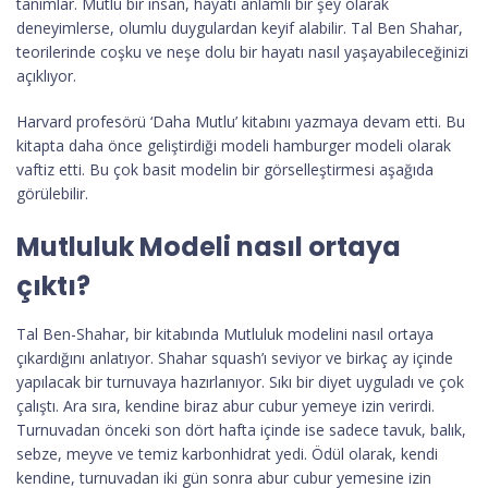
tanımlar. Mutlu bir insan, hayatı anlamlı bir şey olarak
deneyimlerse, olumlu duygulardan keyif alabilir. Tal Ben Shahar,
teorilerinde coşku ve neşe dolu bir hayatı nasıl yaşayabileceğinizi
açıklıyor.
Harvard profesörü ‘Daha Mutlu’ kitabını yazmaya devam etti. Bu
kitapta daha önce geliştirdiği modeli hamburger modeli olarak
vaftiz etti. Bu çok basit modelin bir görselleştirmesi aşağıda
görülebilir.
Mutluluk Modeli nasıl ortaya
çıktı?
Tal Ben-Shahar, bir kitabında Mutluluk modelini nasıl ortaya
çıkardığını anlatıyor. Shahar squash’ı seviyor ve birkaç ay içinde
yapılacak bir turnuvaya hazırlanıyor. Sıkı bir diyet uyguladı ve çok
çalıştı. Ara sıra, kendine biraz abur cubur yemeye izin verirdi.
Turnuvadan önceki son dört hafta içinde ise sadece tavuk, balık,
sebze, meyve ve temiz karbonhidrat yedi. Ödül olarak, kendi
kendine, turnuvadan iki gün sonra abur cubur yemesine izin