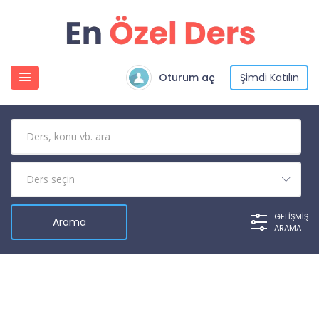
Oturum aç
Şimdi Katılın
GELIŞMIŞ
ARAMA