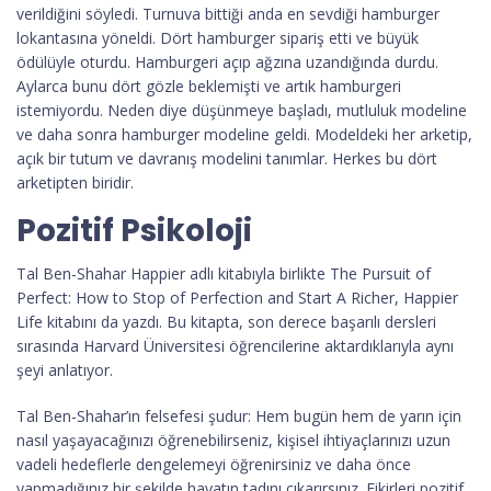
verildiğini söyledi. Turnuva bittiği anda en sevdiği hamburger
lokantasına yöneldi. Dört hamburger sipariş etti ve büyük
ödülüyle oturdu. Hamburgeri açıp ağzına uzandığında durdu.
Aylarca bunu dört gözle beklemişti ve artık hamburgeri
istemiyordu. Neden diye düşünmeye başladı, mutluluk modeline
ve daha sonra hamburger modeline geldi. Modeldeki her arketip,
açık bir tutum ve davranış modelini tanımlar. Herkes bu dört
arketipten biridir.
Pozitif Psikoloji
Tal Ben-Shahar Happier adlı kitabıyla birlikte The Pursuit of
Perfect: How to Stop of Perfection and Start A Richer, Happier
Life kitabını da yazdı. Bu kitapta, son derece başarılı dersleri
sırasında Harvard Üniversitesi öğrencilerine aktardıklarıyla aynı
şeyi anlatıyor.
Tal Ben-Shahar’ın felsefesi şudur: Hem bugün hem de yarın için
nasıl yaşayacağınızı öğrenebilirseniz, kişisel ihtiyaçlarınızı uzun
vadeli hedeflerle dengelemeyi öğrenirsiniz ve daha önce
yapmadığınız bir şekilde hayatın tadını çıkarırsınız. Fikirleri pozitif