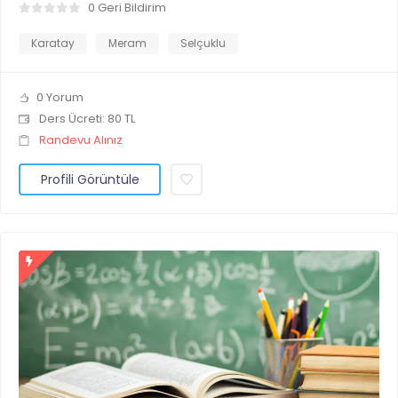
0 Geri Bildirim
Karatay
Meram
Selçuklu
0 Yorum
Ders Ücreti: 80 TL
Randevu Alınız
Profili Görüntüle