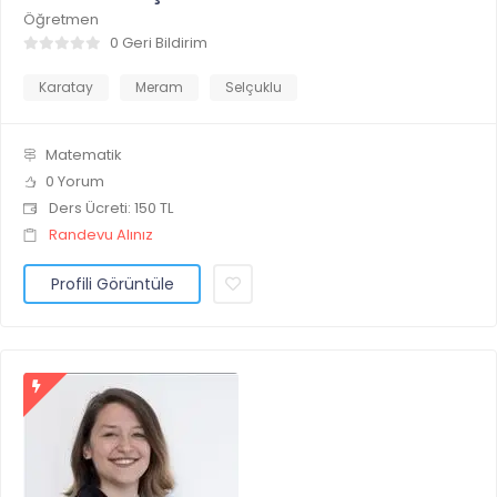
Öğretmen
0 Geri Bildirim
Karatay
Meram
Selçuklu
Matematik
0 Yorum
Ders Ücreti: 150 TL
Randevu Alınız
Profili Görüntüle