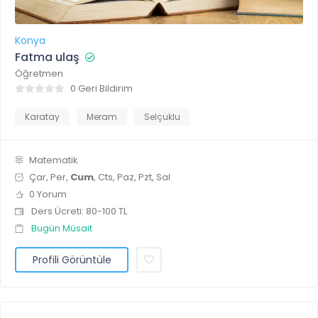
Konya
Fatma ulaş
Öğretmen
0 Geri Bildirim
Karatay
Meram
Selçuklu
Matematik
Çar, Per,
Cum
, Cts, Paz, Pzt, Sal
0 Yorum
Ders Ücreti: 80-100 TL
Bugün Müsait
Profili Görüntüle