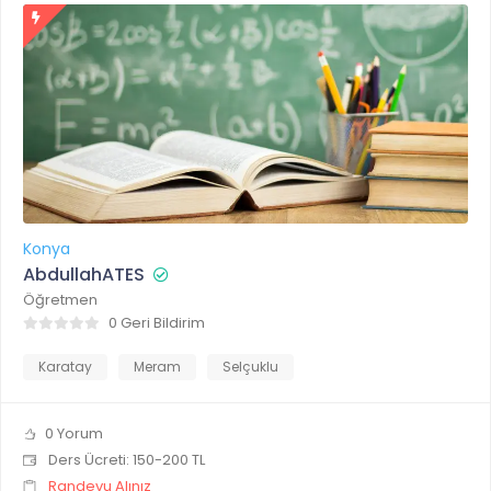
Konya
AbdullahATES
Öğretmen
0 Geri Bildirim
Karatay
Meram
Selçuklu
0 Yorum
Ders Ücreti: 150-200 TL
Randevu Alınız