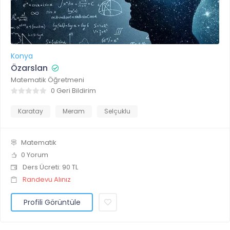
Konya
Özarslan
Matematik Öğretmeni
0 Geri Bildirim
Karatay
Meram
Selçuklu
Matematik
0 Yorum
Ders Ücreti: 90 TL
Randevu Alınız
Profili Görüntüle