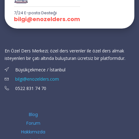
7/24 E-posta Desteği
bilgi@enozelders.com
En Özel Ders Merkezi; özel ders verenler ile özel ders almak
isteyenleri bir çatı altında buluşturan ücretsiz bir platformdur.
Büyükçekmece / İstanbul
bilgi@enozelders.com
0522 831 74 70
Blog
Forum
Hakkımızda