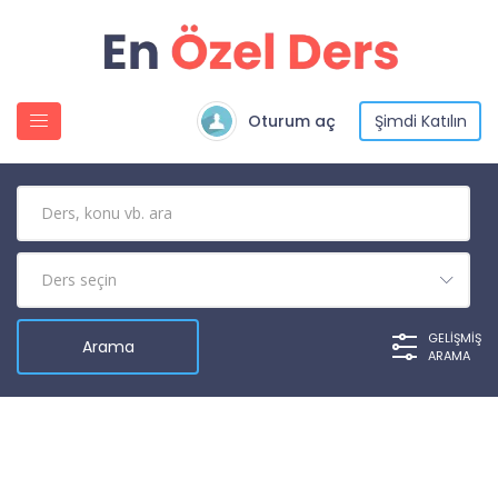
Oturum aç
Şimdi Katılın
GELIŞMIŞ
ARAMA