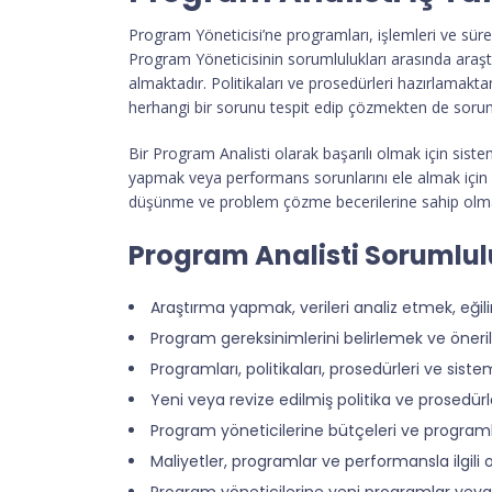
Program Yöneticisi’ne programları, işlemleri ve sü
Program Yöneticisinin sorumlulukları arasında araştı
almaktadır. Politikaları ve prosedürleri hazırlama
herhangi bir sorunu tespit edip çözmekten de sorum
Bir Program Analisti olarak başarılı olmak için sist
yapmak veya performans sorunlarını ele almak için çö
düşünme ve problem çözme becerilerine sahip olmal
Program Analisti Sorumlulu
Araştırma yapmak, verileri analiz etmek, eğil
Program gereksinimlerini belirlemek ve öner
Programları, politikaları, prosedürleri ve sis
Yeni veya revize edilmiş politika ve prosedürl
Program yöneticilerine bütçeleri ve programl
Maliyetler, programlar ve performansla ilgili
Program yöneticilerine yeni programlar ve