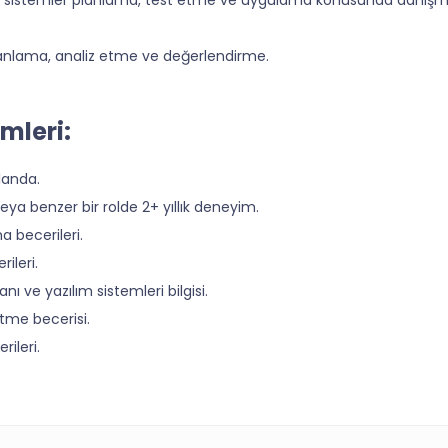
planlama, analiz etme ve değerlendirme.
mleri:
alanda.
veya benzer bir rolde 2+ yıllık deneyim.
a becerileri.
ileri.
nı ve yazılım sistemleri bilgisi.
tme becerisi.
ileri.