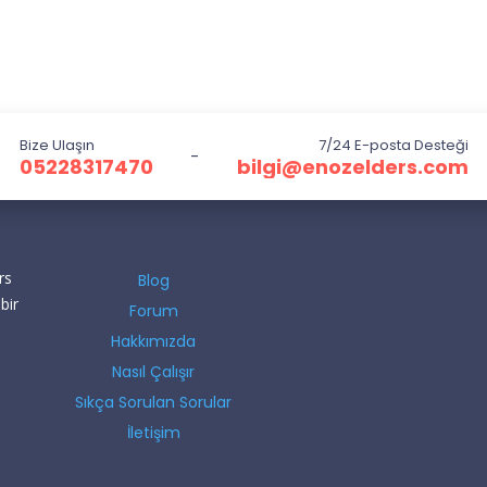
Bize Ulaşın
7/24 E-posta Desteği
-
05228317470
bilgi@enozelders.com
rs
Blog
bir
Forum
Hakkımızda
Nasıl Çalışır
Sıkça Sorulan Sorular
İletişim