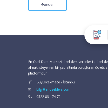
Gönder
En Özel Ders Merkezi; özel ders verenler ile özel de
almak isteyenleri bir çatı altında buluşturan ücretsiz 
platformdur.
Büyükçekmece / İstanbul
bilgi@enozelders.com
0522 831 74 70