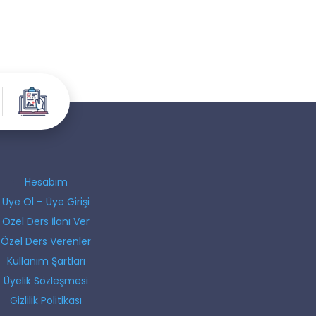
Hesabım
Üye Ol – Üye Girişi
Özel Ders İlanı Ver
Özel Ders Verenler
Kullanım Şartları
Üyelik Sözleşmesi
Gizlilik Politikası