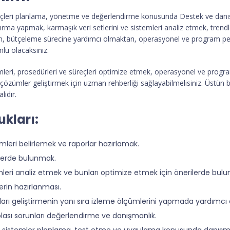
reçleri planlama, yönetme ve değerlendirme konusunda Destek ve danış
rma yapmak, karmaşık veri setlerini ve sistemleri analiz etmek, trendle
ktan, bütçeleme sürecine yardımcı olmaktan, operasyonel ve program 
lu olacaksınız.
emleri, prosedürleri ve süreçleri optimize etmek, operasyonel ve progra
zümler geliştirmek için uzman rehberliği sağlayabilmelisiniz. Üstün bi
ıdır.
kları:
imleri belirlemek ve raporlar hazırlamak.
ilerde bulunmak.
temleri analiz etmek ve bunları optimize etmek için önerilerde bul
erin hazırlanması.
arı geliştirmenin yanı sıra izleme ölçümlerini yapmada yardımcı
 olası sorunları değerlendirme ve danışmanlık.
ya sistemler planlama, test etme ve uygulama konusunda danışm