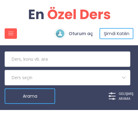
Oturum aç
Şimdi Katılın
GELIŞMIŞ
ARAMA