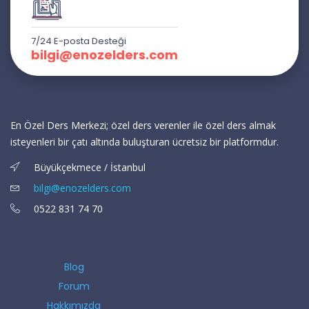
7/24 E-posta Desteği
bilgi@enozelders.com
En Özel Ders Merkezi; özel ders verenler ile özel ders almak
isteyenleri bir çatı altında buluşturan ücretsiz bir platformdur.
Büyükçekmece / İstanbul
bilgi@enozelders.com
0522 831 74 70
Blog
Forum
Hakkımızda