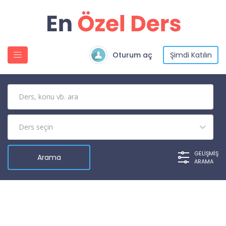
Oturum aç
Şimdi Katılın
GELIŞMIŞ
ARAMA