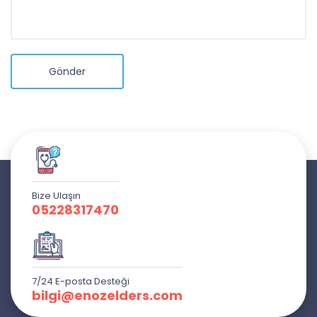
Gönder
Bize Ulaşın
05228317470
7/24 E-posta Desteği
bilgi@enozelders.com