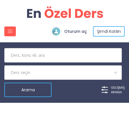
Oturum aç
Şimdi Katılın
GELIŞMIŞ
ARAMA