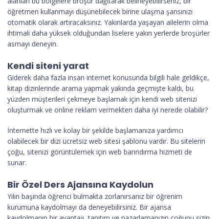
alanları bu bölgelere broşür dağıtarak belirleyebilirseniz, bir
öğretmen kullanmayı düşünebilecek birine ulaşma şansınızı
otomatik olarak artıracaksınız. Yakınlarda yaşayan ailelerin olma
ihtimali daha yüksek olduğundan liselere yakın yerlerde broşürler
asmayı deneyin.
Kendi siteni yarat
Giderek daha fazla insan internet konusunda bilgili hale geldikçe,
kitap dizinlerinde arama yapmak yakında geçmişte kaldı, bu
yüzden müşterileri çekmeye başlamak için kendi web sitenizi
oluşturmak ve online reklam vermekten daha iyi nerede olabilir?
İnternette hızlı ve kolay bir şekilde başlamanıza yardımcı
olabilecek bir dizi ücretsiz web sitesi şablonu vardır. Bu sitelerin
çoğu, sitenizi görüntülemek için web barındırma hizmeti de
sunar.
Bir Özel Ders Ajansına Kaydolun
Yılın başında öğrenci bulmakta zorlanırsanız bir öğrenim
kurumuna kaydolmayı da deneyebilirsiniz. Bir ajansa
kaydolmanın bir avantajı, tanıtım ve pazarlamanızın çoğunu sizin