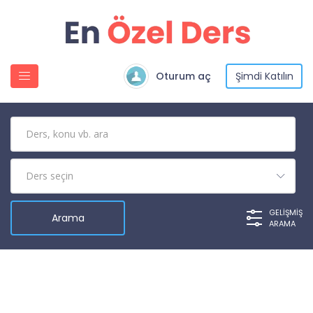
Oturum aç
Şimdi Katılın
GELIŞMIŞ
ARAMA