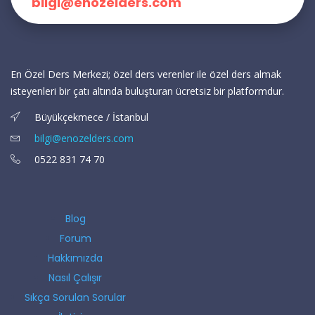
bilgi@enozelders.com
En Özel Ders Merkezi; özel ders verenler ile özel ders almak
isteyenleri bir çatı altında buluşturan ücretsiz bir platformdur.
Büyükçekmece / İstanbul
bilgi@enozelders.com
0522 831 74 70
Blog
Forum
Hakkımızda
Nasıl Çalışır
Sıkça Sorulan Sorular