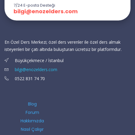
7/24 E-posta Desteği
bilgi@enozelders.com
En Özel Ders Merkezi; özel ders verenler ile özel ders almak
isteyenleri bir çatı altında buluşturan ücretsiz bir platformdur.
Büyükçekmece / İstanbul
bilgi@enozelders.com
0522 831 74 70
Blog
Forum
Hakkımızda
Nasıl Çalışır