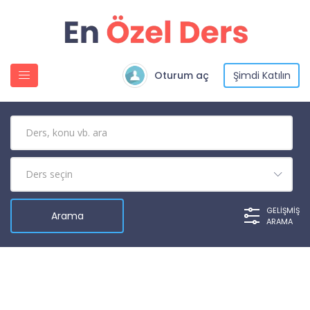
Oturum aç
Şimdi Katılın
GELIŞMIŞ
ARAMA