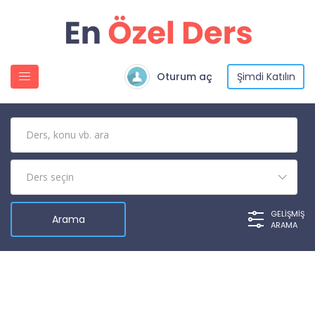
Oturum aç
Şimdi Katılın
GELIŞMIŞ
ARAMA