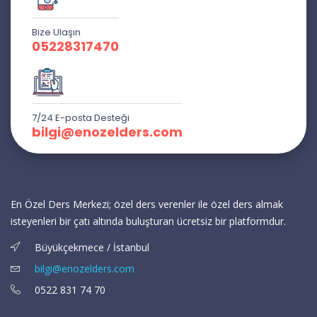
Bize Ulaşın
05228317470
7/24 E-posta Desteği
bilgi@enozelders.com
En Özel Ders Merkezi; özel ders verenler ile özel ders almak
isteyenleri bir çatı altında buluşturan ücretsiz bir platformdur.
Büyükçekmece / İstanbul
bilgi@enozelders.com
0522 831 74 70