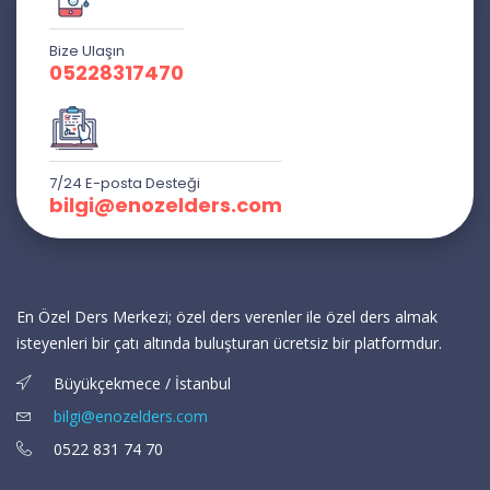
Bize Ulaşın
05228317470
7/24 E-posta Desteği
bilgi@enozelders.com
En Özel Ders Merkezi; özel ders verenler ile özel ders almak
isteyenleri bir çatı altında buluşturan ücretsiz bir platformdur.
Büyükçekmece / İstanbul
bilgi@enozelders.com
0522 831 74 70