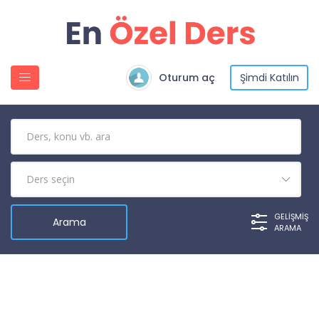
Oturum aç
Şimdi Katılın
GELIŞMIŞ
ARAMA