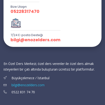
Bize Ulaşın
05228317470
7/24 E-posta Desteği
bilgi@enozelders.com
En Özel Ders Merkezi; özel ders verenler ile özel ders almak
isteyenleri bir çatı altında buluşturan ücretsiz bir platformdur.
Büyükçekmece / İstanbul
bilgi@enozelders.com
0522 831 74 70