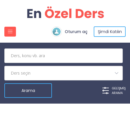
Oturum aç
Şimdi Katılın
GELIŞMIŞ
ARAMA