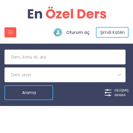
Oturum aç
Şimdi Katılın
GELIŞMIŞ
ARAMA