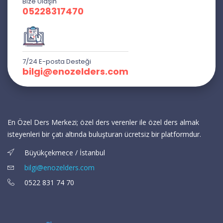
Bize Ulaşın
05228317470
7/24 E-posta Desteği
bilgi@enozelders.com
En Özel Ders Merkezi; özel ders verenler ile özel ders almak
isteyenleri bir çatı altında buluşturan ücretsiz bir platformdur.
Büyükçekmece / İstanbul
bilgi@enozelders.com
0522 831 74 70