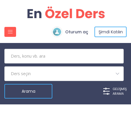
Oturum aç
Şimdi Katılın
GELIŞMIŞ
ARAMA