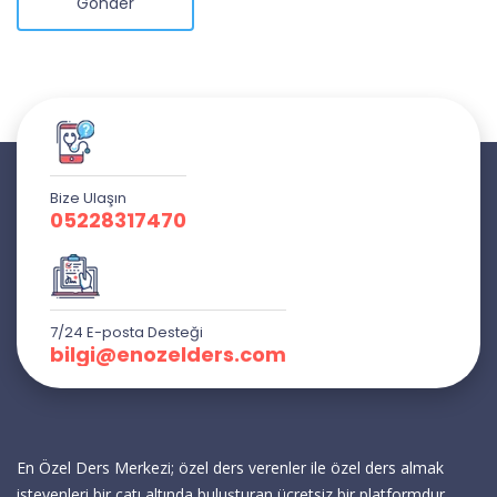
Gönder
Bize Ulaşın
05228317470
7/24 E-posta Desteği
bilgi@enozelders.com
En Özel Ders Merkezi; özel ders verenler ile özel ders almak
isteyenleri bir çatı altında buluşturan ücretsiz bir platformdur.