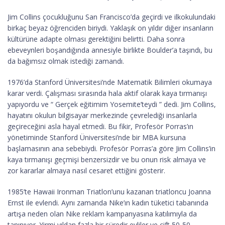
Jim Collins çocukluğunu San Francisco’da geçirdi ve ilkokulundaki
birkaç beyaz öğrenciden biriydi. Yaklaşık on yıldır diğer insanların
kültürüne adapte olması gerektiğini belirtti. Daha sonra
ebeveynleri boşandığında annesiyle birlikte Boulder’a taşındı, bu
da bağımsız olmak istediği zamandı.
1976’da Stanford Üniversitesi’nde Matematik Bilimleri okumaya
karar verdi. Çalışması sırasında hala aktif olarak kaya tırmanışı
yapıyordu ve “ Gerçek eğitimim Yosemite’teydi ” dedi. Jim Collins,
hayatını okulun bilgisayar merkezinde çevrelediği insanlarla
geçireceğini asla hayal etmedi. Bu fikir, Profesör Porras’ın
yönetiminde Stanford Üniversitesi’nde bir MBA kursuna
başlamasının ana sebebiydi. Profesör Porras’a göre Jim Collins’in
kaya tırmanışı geçmişi benzersizdir ve bu onun risk almaya ve
zor kararlar almaya nasıl cesaret ettiğini gösterir.
1985’te Hawaii Ironman Triatlon’unu kazanan triatloncu Joanna
Ernst ile evlendi. Aynı zamanda Nike’ın kadın tüketici tabanında
artışa neden olan Nike reklam kampanyasına katılımıyla da
tanınıyor. Yirmi yıldan fazla bir süredir evliler ve çift 50-50