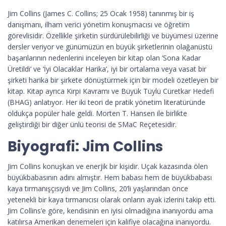
Jim Collins (James C. Collins; 25 Ocak 1958) tanınmış bir iş
danışmanı, ilham verici yönetim konuşmacısı ve öğretim
görevlisidir. Özellikle şirketin sürdürülebilirliği ve büyümesi üzerine
dersler veriyor ve günümüzün en büyük şirketlerinin olağanüstü
başarılarının nedenlerini inceleyen bir kitap olan ‘Sona Kadar
Üretildi’ ve ‘İyi Olacaklar Harika’, iyi bir ortalama veya vasat bir
şirketi harika bir şirkete dönüştürmek için bir modeli özetleyen bir
kitap. Kitap ayrıca Kirpi Kavramı ve Büyük Tüylü Cüretkar Hedefi
(BHAG) anlatıyor. Her iki teori de pratik yönetim literatüründe
oldukça popüler hale geldi. Morten T. Hansen ile birlikte
geliştirdiği bir diğer ünlü teorisi de SMaC Reçetesidir.
Biyografi: Jim Collins
Jim Collins konuşkan ve enerjik bir kişidir. Uçak kazasında ölen
büyükbabasının adını almıştır. Hem babası hem de büyükbabası
kaya tırmanışçısıydı ve Jim Collins, 20’li yaşlarından önce
yetenekli bir kaya tırmanıcısı olarak onların ayak izlerini takip etti.
Jim Collins’e göre, kendisinin en iyisi olmadığına inanıyordu ama
katılırsa Amerikan denemeleri için kalifiye olacağına inanıyordu.