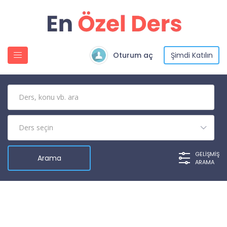
Oturum aç
Şimdi Katılın
GELIŞMIŞ
ARAMA