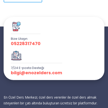
Bize Ulaşın
05228317470
7/24 E-posta Desteği
bilgi@enozelders.com
En Özel Ders Merkezi; özel ders verenler ile özel ders almak
isteyenleri bir çatı altında buluşturan ücretsiz bir platformdur.