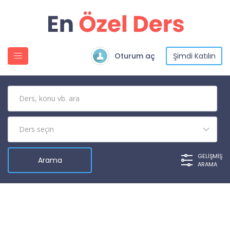
Oturum aç
Şimdi Katılın
GELIŞMIŞ
ARAMA