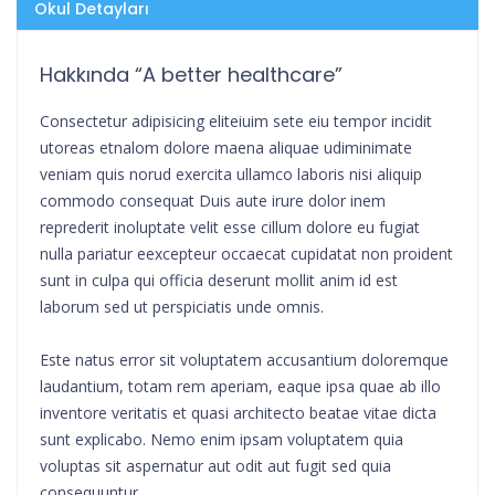
Okul Detayları
Hakkında “A better healthcare”
Consectetur adipisicing eliteiuim sete eiu tempor incidit
utoreas etnalom dolore maena aliquae udiminimate
veniam quis norud exercita ullamco laboris nisi aliquip
commodo consequat Duis aute irure dolor inem
reprederit inoluptate velit esse cillum dolore eu fugiat
nulla pariatur eexcepteur occaecat cupidatat non proident
sunt in culpa qui officia deserunt mollit anim id est
laborum sed ut perspiciatis unde omnis.
Este natus error sit voluptatem accusantium doloremque
laudantium, totam rem aperiam, eaque ipsa quae ab illo
inventore veritatis et quasi architecto beatae vitae dicta
sunt explicabo. Nemo enim ipsam voluptatem quia
voluptas sit aspernatur aut odit aut fugit sed quia
consequuntur.