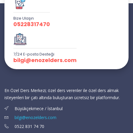
Bize Ulaşın
05228317470
7/24 E-posta Desteği
bilgi@enozelders.com
En Özel Ders Merkezi; özel ders verenler ile özel ders almak
isteyenleri bir çatı altında buluşturan ücretsiz bir platformdur.
Büyükçekmece / İstanbul
bilgi@enozelders.com
0522 831 74 70