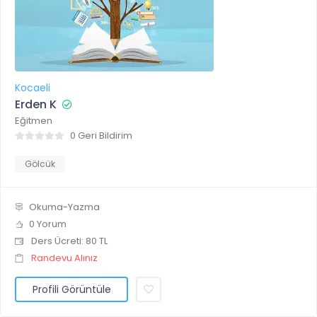
Kocaeli
Erden K
Eğitmen
0 Geri Bildirim
Gölcük
Okuma-Yazma
0 Yorum
Ders Ücreti: 80 TL
Randevu Alınız
Profili Görüntüle