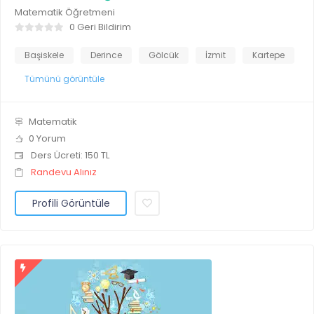
Matematik Öğretmeni
0 Geri Bildirim
Başiskele
Derince
Gölcük
İzmit
Kartepe
Tümünü görüntüle
Matematik
0 Yorum
Ders Ücreti: 150 TL
Randevu Alınız
Profili Görüntüle