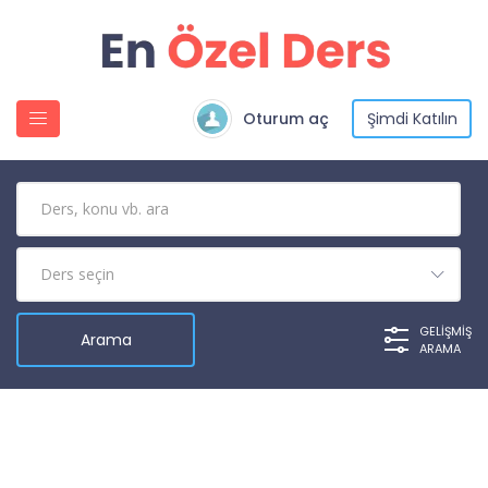
Oturum aç
Şimdi Katılın
GELIŞMIŞ
ARAMA