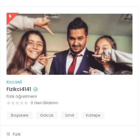
Kocaeli
Fizikci4141
Fizik öğretmeni
0 Geri Bildirim
Başiskele
Gölcük
İzmit
Kartepe
Fizik