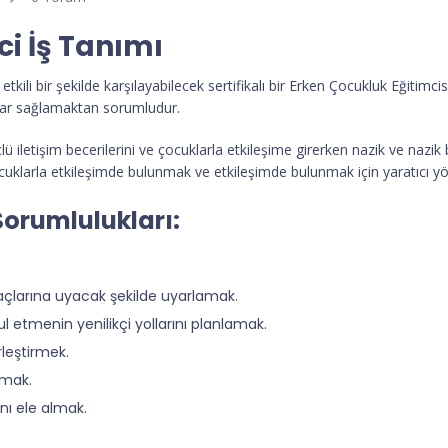
i İş Tanımı
tkili bir şekilde karşılayabilecek sertifikalı bir Erken Çocukluk Eğitimci
lar sağlamaktan sorumludur.
lü iletişim becerilerini ve çocuklarla etkileşime girerken nazik ve nazik 
ocuklarla etkileşimde bulunmak ve etkileşimde bulunmak için yaratıcı yö
Sorumlulukları:
açlarına uyacak şekilde uyarlamak.
ul etmenin yenilikçi yollarını planlamak.
leştirmek.
amak.
ını ele almak.