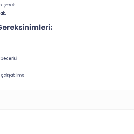
örüşmek.
ak.
Gereksinimleri:
becerisi.
 çalışabilme.