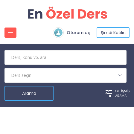
Oturum aç
Şimdi Katılın
GELIŞMIŞ
ARAMA