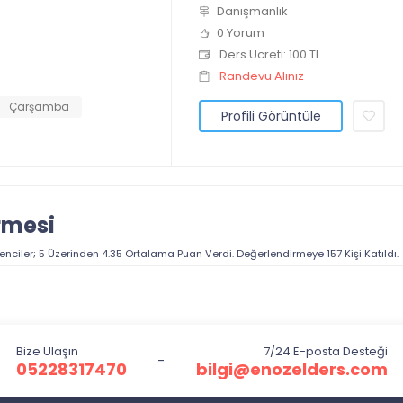
Danışmanlık
0 Yorum
Ders Ücreti: 100 TL
Randevu Alınız
Çarşamba
Profili Görüntüle
rmesi
enciler; 5 Üzerinden
4.35
Ortalama Puan Verdi. Değerlendirmeye
157
Kişi Katıldı.
Bize Ulaşın
7/24 E-posta Desteği
-
05228317470
bilgi@enozelders.com