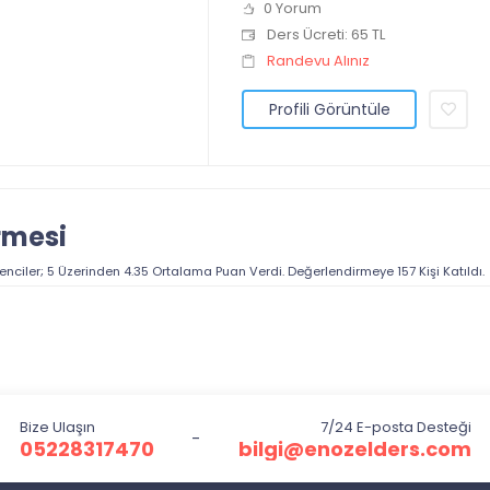
0 Yorum
Ders Ücreti: 65 TL
Randevu Alınız
Profili Görüntüle
rmesi
enciler; 5 Üzerinden
4.35
Ortalama Puan Verdi. Değerlendirmeye
157
Kişi Katıldı.
Bize Ulaşın
7/24 E-posta Desteği
-
05228317470
bilgi@enozelders.com