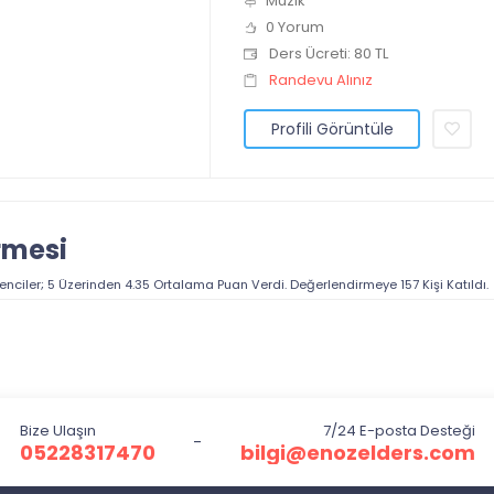
Müzik
0 Yorum
Ders Ücreti: 80 TL
Randevu Alınız
Profili Görüntüle
rmesi
enciler; 5 Üzerinden
4.35
Ortalama Puan Verdi. Değerlendirmeye
157
Kişi Katıldı.
Bize Ulaşın
7/24 E-posta Desteği
-
05228317470
bilgi@enozelders.com