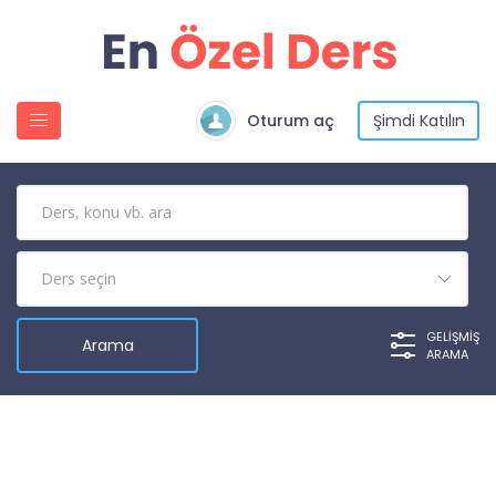
Oturum aç
Şimdi Katılın
GELIŞMIŞ
ARAMA