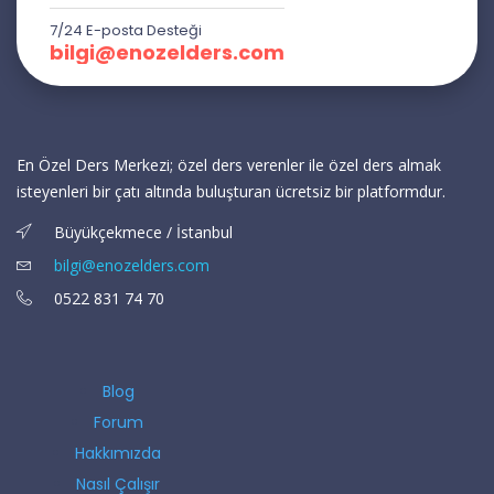
7/24 E-posta Desteği
bilgi@enozelders.com
En Özel Ders Merkezi; özel ders verenler ile özel ders almak
isteyenleri bir çatı altında buluşturan ücretsiz bir platformdur.
Büyükçekmece / İstanbul
bilgi@enozelders.com
0522 831 74 70
Blog
Forum
Hakkımızda
Nasıl Çalışır