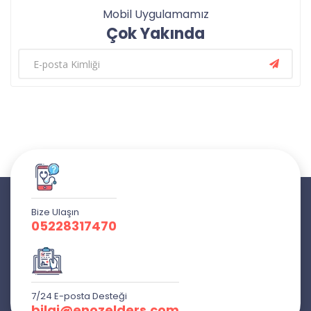
Mobil Uygulamamız
Çok Yakında
Bize Ulaşın
05228317470
7/24 E-posta Desteği
bilgi@enozelders.com