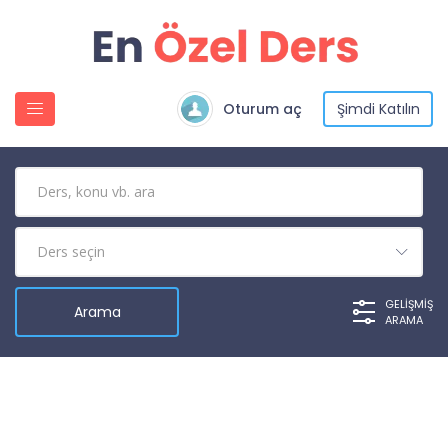
Oturum aç
Şimdi Katılın
GELIŞMIŞ
ARAMA