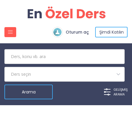
Oturum aç
Şimdi Katılın
GELIŞMIŞ
ARAMA