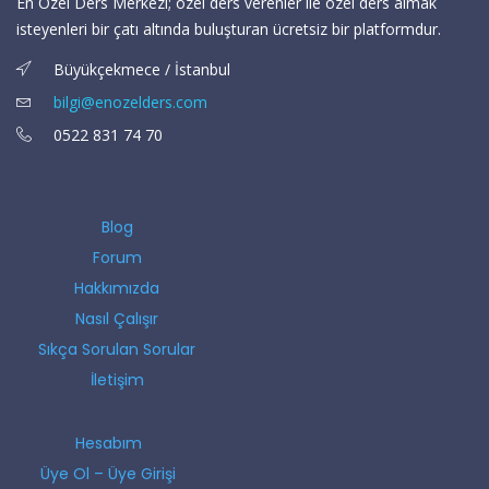
En Özel Ders Merkezi; özel ders verenler ile özel ders almak
isteyenleri bir çatı altında buluşturan ücretsiz bir platformdur.
Büyükçekmece / İstanbul
bilgi@enozelders.com
0522 831 74 70
Blog
Forum
Hakkımızda
Nasıl Çalışır
Sıkça Sorulan Sorular
İletişim
Hesabım
Üye Ol – Üye Girişi