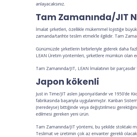
anlayacaksınız.
Tam Zamanında/JIT N
İmalat şirketleri, özellikle mükemmel lojistiğe büyü
zamanda/tarihte teslim etmek’le ilgilidir. Tam Zama
Günümüzde şirketlerin birbirleriyle giderek daha faz
LEAN Üretim yöntemleri, şirketlere mümkün olan en 
Tam Zamanında/JIT, LEAN İmalatının bir parçasıdı
Japon kökenli
Just in Time/JIT aslen Japonya’dandır ve 1950’de Kiic
fabrikasında başarıyla uygulanmıştır. Kanban Sistemine 
(neredeyse) bittiğinde veya değiştirilmesi gerektiğin
edilmesi gereken yeni ürün.
Tam Zamanında/JIT yöntemi, bu şekilde stoktaki miktarı
Teslimat ve üretimin çok az envanter gerekli olacak