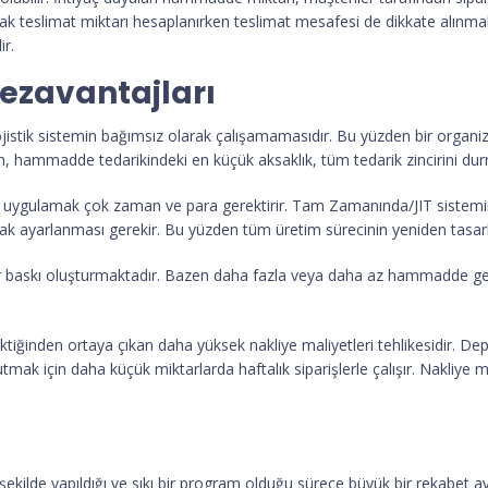
arak teslimat miktarı hesaplanırken teslimat mesafesi de dikkate alınm
ir.
zavantajları
 lojistik sistemin bağımsız olarak çalışamamasıdır. Bu yüzden bir organi
, hammadde tedarikindeki en küçük aksaklık, tüm tedarik zincirini durm
la uygulamak çok zaman ve para gerektirir. Tam Zamanında/JIT sistemi
k ayarlanması gerekir. Bu yüzden tüm üretim sürecinin yeniden tasar
 baskı oluşturmaktadır. Bazen daha fazla veya daha az hammadde gerekt
tiğinden ortaya çıkan daha yüksek nakliye maliyetleri tehlikesidir. Dep
ak için daha küçük miktarlarda haftalık siparişlerle çalışır. Nakliye 
de yapıldığı ve sıkı bir program olduğu sürece büyük bir rekabet avanta