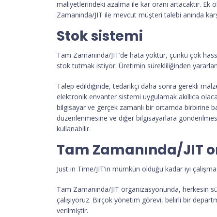
maliyetlerindeki azalma ile kar oranı artacaktır. E
Zamanında/JIT ile mevcut müşteri talebi anında karş
Stok sistemi
Tam Zamanında/JIT’de hata yoktur, çünkü çok hassas 
stok tutmak istiyor. Üretimin sürekliliğinden yararl
Talep edildiğinde, tedarikçi daha sonra gerekli malze
elektronik envanter sistemi uygulamak akıllıca olac
bilgisayar ve gerçek zamanlı bir ortamda birbirine ba
düzenlenmesine ve diğer bilgisayarlara gönderilmesine
kullanabilir.
Tam Zamanında/JIT o
Just in Time/JIT’in mümkün olduğu kadar iyi çalışması i
Tam Zamanında/JIT organizasyonunda, herkesin sürec
çalışıyoruz. Birçok yönetim görevi, belirli bir depa
verilmiştir.