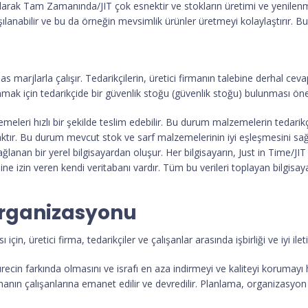
k olarak Tam Zamanında/JIT çok esnektir ve stokların üretimi ve yenile
ılanabilir ve bu da örneğin mevsimlik ürünler üretmeyi kolaylaştırır. B
marjlarla çalışır. Tedarikçilerin, üretici firmanın talebine derhal ce
anmak için tedarikçide bir güvenlik stoğu (güvenlik stoğu) bulunması öne
meleri hızlı bir şekilde teslim edebilir. Bu durum malzemelerin tedarikçi
aktır. Bu durum mevcut stok ve sarf malzemelerinin iyi eşleşmesini sağl
ğlanan bir yerel bilgisayardan oluşur. Her bilgisayarın, Just in Time/JIT
 izin veren kendi veritabanı vardır. Tüm bu verileri toplayan bilgisayar
rganizasyonu
çin, üretici firma, tedarikçiler ve çalışanlar arasında işbirliği ve iyi ile
in farkında olmasını ve israfı en aza indirmeyi ve kaliteyi korumayı
rtmanın çalışanlarına emanet edilir ve devredilir. Planlama, organizasy