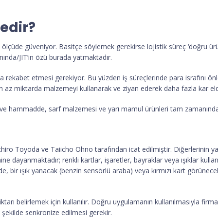
edir?
k ölçüde güveniyor. Basitçe söylemek gerekirse lojistik süreç ‘doğru ü
nında/JIT’in özü burada yatmaktadır.
la rekabet etmesi gerekiyor. Bu yüzden iş süreçlerinde para israfını ö
az miktarda malzemeyi kullanarak ve ziyan ederek daha fazla kar elde
r ve hammadde, sarf malzemesi ve yarı mamul ürünleri tam zamanında 
hiro Toyoda ve Taiicho Ohno tarafından icat edilmiştir. Diğerlerinin ya
dayanmaktadır; renkli kartlar, işaretler, bayraklar veya ışıklar kullanıla
de, bir ışık yanacak (benzin sensörlü araba) veya kırmızı kart görünecek
 belirlemek için kullanılır. Doğru uygulamanın kullanılmasıyla firma içi 
 şekilde senkronize edilmesi gerekir.