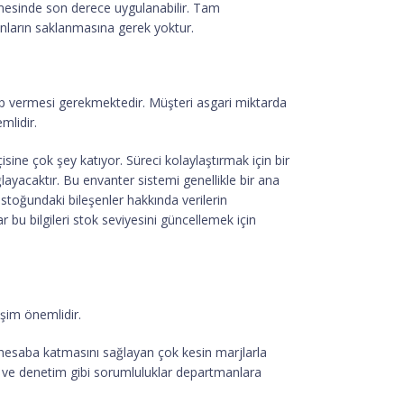
nmesinde son derece uygulanabilir. Tam
unların saklanmasına gerek yoktur.
vap vermesi gerekmektedir. Müşteri asgari miktarda
mlidir.
sine çok şey katıyor. Süreci kolaylaştırmak için bir
ayacaktır. Bu envanter sistemi genellikle bir ana
 stoğundaki bileşenler hakkında verilerin
 bu bilgileri stok seviyesini güncellemek için
tişim önemlidir.
 hesaba katmasını sağlayan çok kesin marjlarla
on ve denetim gibi sorumluluklar departmanlara