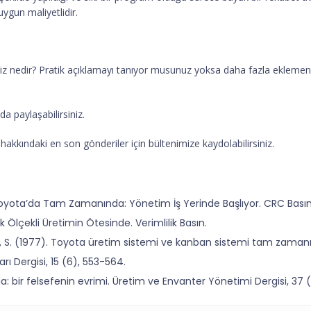
uygun maliyetlidir.
 nedir? Pratik açıklamayı tanıyor musunuz yoksa daha fazla eklemeniz
a paylaşabilirsiniz.
kkındaki en son gönderiler için bültenimize kaydolabilirsiniz.
yota’da Tam Zamanında: Yönetim İş Yerinde Başlıyor. CRC Basın
 Ölçekli Üretimin Ötesinde. Verimlilik Basın.
awa, S. (1977). Toyota üretim sistemi ve kanban sistemi tam zaman
rı Dergisi, 15 (6), 553-564.
bir felsefenin evrimi. Üretim ve Envanter Yönetimi Dergisi, 37 (