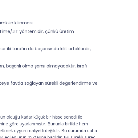
mümkün kılınması.
in Time/JIT yöntemidir, çünkü üretim
er iki tarafın da başarısında kilit ortaklardır,
, başarılı olma şansı olmayacaktır. İsrafı
iteye fayda sağlayan sürekli değerlendirme ve
ün olduğu kadar küçük bir hisse senedi ile
cmine göre uyarlanmıştır. Bununla birlikte hem
ükseltmek uygun maliyetli değildir. Bu durumda daha
 edilen ürün miktarına bağlıdır. Bu sürekli süreç,