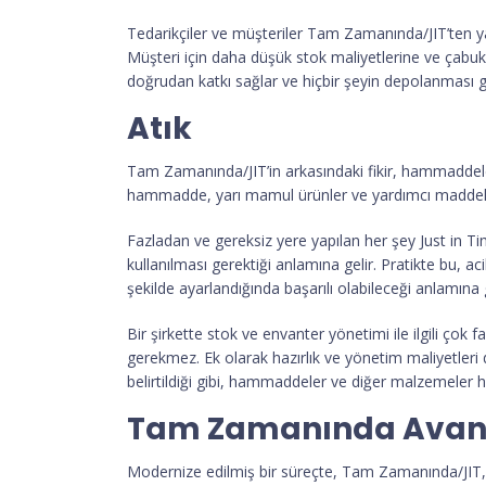
Tedarikçiler ve müşteriler Tam Zamanında/JIT’ten yara
Müşteri için daha düşük stok maliyetlerine ve çab
doğrudan katkı sağlar ve hiçbir şeyin depolanması
Atık
Tam Zamanında/JIT’in arkasındaki fikir, hammaddeler
hammadde, yarı mamul ürünler ve yardımcı maddeler 
Fazladan ve gereksiz yere yapılan her şey Just in Ti
kullanılması gerektiği anlamına gelir. Pratikte bu
şekilde ayarlandığında başarılı olabileceği anlamına g
Bir şirkette stok ve envanter yönetimi ile ilgili çok
gerekmez. Ek olarak hazırlık ve yönetim maliyetleri
belirtildiği gibi, hammaddeler ve diğer malzemeler
Tam Zamanında Avant
Modernize edilmiş bir süreçte, Tam Zamanında/JIT, en