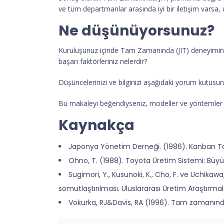
ve tüm departmanlar arasında iyi bir iletişim varsa, 
Ne düşünüyorsunuz?
Kuruluşunuz içinde Tam Zamanında (JIT) deneyiminiz
başarı faktörleriniz nelerdir?
Düşüncelerinizi ve bilginizi aşağıdaki yorum kutusund
Bu makaleyi beğendiyseniz, modeller ve yöntemler ha
Kaynakça
Japonya Yönetim Derneği. (1986). Kanban To
Ohno, T. (1988). Toyota Üretim Sistemi: Büyük
Sugimori, Y., Kusunoki, K., Cho, F. ve Uchik
somutlaştırılması. Uluslararası Üretim Araştırmala
Vokurka, RJ&Davis, RA (1996). Tam zamanında: 