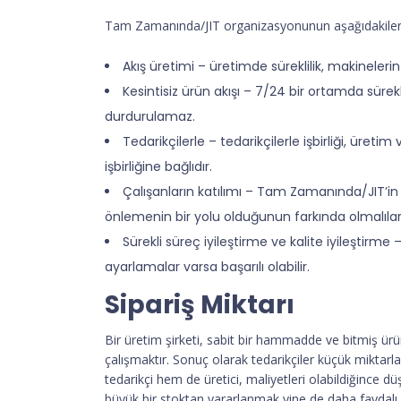
Tam Zamanında/JIT organizasyonunun aşağıdakileri içe
Akış üretimi – üretimde süreklilik, makinelerin
Kesintisiz ürün akışı – 7/24 bir ortamda süre
durdurulamaz.
Tedarikçilerle – tedarikçilerle işbirliği, üretim
işbirliğine bağlıdır.
Çalışanların katılımı – Tam Zamanında/JIT’in 
önlemenin bir yolu olduğunun farkında olmalılar
Sürekli süreç iyileştirme ve kalite iyileşt
ayarlamalar varsa başarılı olabilir.
Sipariş Miktarı
Bir üretim şirketi, sabit bir hammadde ve bitmiş ür
çalışmaktır. Sonuç olarak tedarikçiler küçük miktarl
tedarikçi hem de üretici, maliyetleri olabildiğince 
büyük bir stoktan yararlanmak yine de daha faydalı o