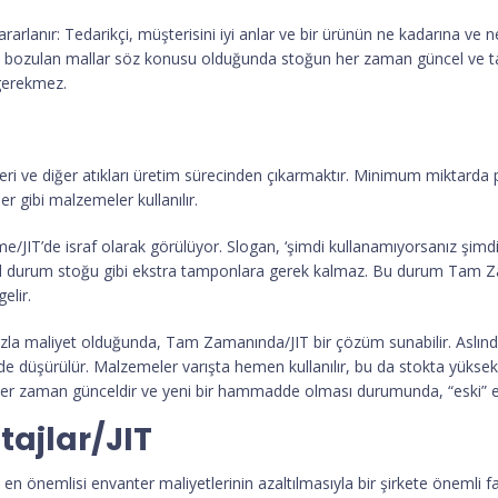
rlanır: Tedarikçi, müşterisini iyi anlar ve bir ürünün ne kadarına ve n
uk bozulan mallar söz konusu olduğunda stoğun her zaman güncel ve ta
 gerekmez.
i ve diğer atıkları üretim sürecinden çıkarmaktır. Minimum miktarda p
gibi malzemeler kullanılır.
me/JIT’de israf olarak görülüyor. Slogan, ‘şimdi kullanamıyorsanız şimd
, acil durum stoğu gibi ekstra tamponlara gerek kalmaz. Bu durum Tam 
elir.
 fazla maliyet olduğunda, Tam Zamanında/JIT bir çözüm sunabilir. Aslınd
 de düşürülür. Malzemeler varışta hemen kullanılır, bu da stokta yükse
 her zaman günceldir ve yeni bir hammadde olması durumunda, “eski” en
ajlar/JIT
 önemlisi envanter maliyetlerinin azaltılmasıyla bir şirkete önemli fayd