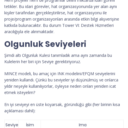
Hem projeler hem de programlar belirli miktarda idari görevi
tetikler. Bu idari görevler, hat organizasyonunda yer alan aynı
kişiler tarafından gerçekleştirilirse, hat organizasyonu ile
proje/program organizasyonları arasında etkin bilgi alışverişine
katkıda bulunacaktır. Bu durum Tower VI: Destek Hizmetleri
aracılığıyla ele alınmaktadır.
Olgunluk Seviyeleri
Şimdi altı Olgunluk Kulesi tanımladık ama aynı zamanda bu
Kulelerin her biri için Seviye gerektiriyoruz.
MINCE modeli, bu amaç için INK modelini/EFQM seviyelerini
yeniden kullandı. Çünkü bu seviyeler iyi düşünülmüş ve onlarca
yıldır neşeyle kullanılıyorlar, öyleyse neden onları yeniden icat
etmek isteyelim?
En iyi seviyeyi en üste koyarsak, göründüğü gibi (her birinin kısa
açıklaması dahil):
Seviye
İsim
Ima