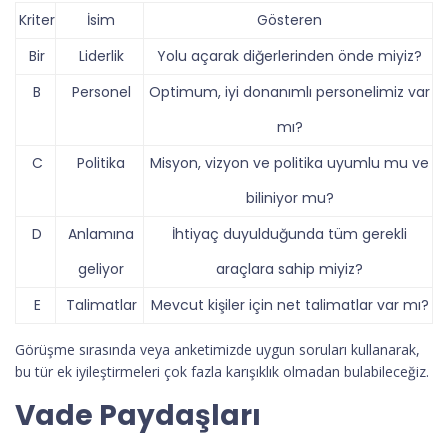
Kriter
İsim
Gösteren
Bir
Liderlik
Yolu açarak diğerlerinden önde miyiz?
B
Personel
Optimum, iyi donanımlı personelimiz var
mı?
C
Politika
Misyon, vizyon ve politika uyumlu mu ve
biliniyor mu?
D
Anlamına
İhtiyaç duyulduğunda tüm gerekli
geliyor
araçlara sahip miyiz?
E
Talimatlar
Mevcut kişiler için net talimatlar var mı?
Görüşme sırasında veya anketimizde uygun soruları kullanarak,
bu tür ek iyileştirmeleri çok fazla karışıklık olmadan bulabileceğiz.
Vade Paydaşları