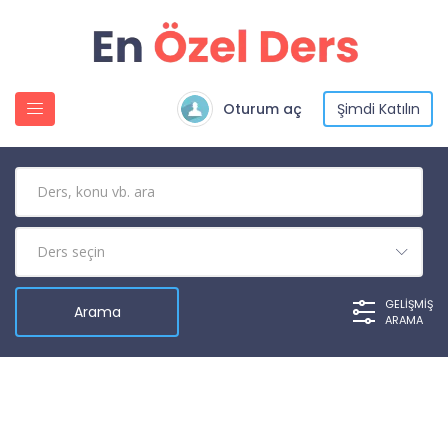
Oturum aç
Şimdi Katılın
GELIŞMIŞ
ARAMA