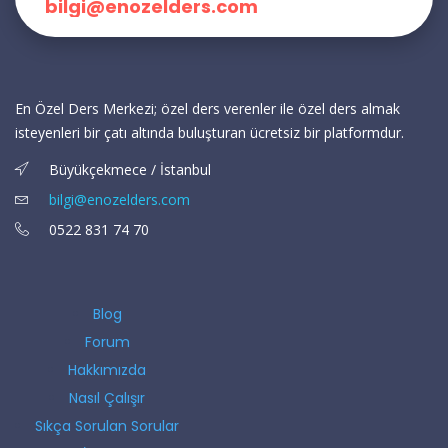
bilgi@enozelders.com
En Özel Ders Merkezi; özel ders verenler ile özel ders almak
isteyenleri bir çatı altında buluşturan ücretsiz bir platformdur.
Büyükçekmece / İstanbul
bilgi@enozelders.com
0522 831 74 70
Blog
Forum
Hakkımızda
Nasıl Çalışır
Sıkça Sorulan Sorular