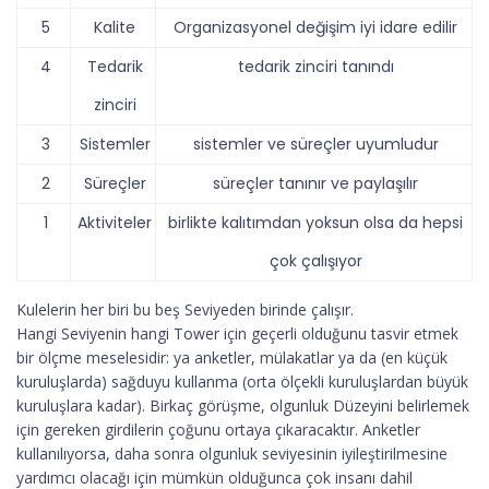
5
Kalite
Organizasyonel değişim iyi idare edilir
4
Tedarik
tedarik zinciri tanındı
zinciri
3
Sistemler
sistemler ve süreçler uyumludur
2
Süreçler
süreçler tanınır ve paylaşılır
1
Aktiviteler
birlikte kalıtımdan yoksun olsa da hepsi
çok çalışıyor
Kulelerin her biri bu beş Seviyeden birinde çalışır.
Hangi Seviyenin hangi Tower için geçerli olduğunu tasvir etmek
bir ölçme meselesidir: ya anketler, mülakatlar ya da (en küçük
kuruluşlarda) sağduyu kullanma (orta ölçekli kuruluşlardan büyük
kuruluşlara kadar). Birkaç görüşme, olgunluk Düzeyini belirlemek
için gereken girdilerin çoğunu ortaya çıkaracaktır. Anketler
kullanılıyorsa, daha sonra olgunluk seviyesinin iyileştirilmesine
yardımcı olacağı için mümkün olduğunca çok insanı dahil