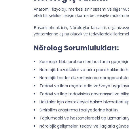
Anatomi, fizyoloji, merkezi sinir sistemi ve diğer v
etkili bir şekilde iletişim kurma becerisiyle mükemm
Başarılı olmak için, Nörologlar fantastik organizasy
yöntemlerine aşina olacak ve tedavilerdeki ilerlemel
Nörolog Sorumlulukları:
Karmaşık tıbbi problemleri hastanın geçmişine
Nörolojik bozukluklar ve arka planı hakkında 
Nörolojik testler düzenleyin ve nörogörüntül
Tedavi ve ilacı reçete edin ve/veya uygulayı
Tedavi ve ilaç tedavisinin davranışsal ve bilişse
Hastalar için destekleyici bakım hizmetleri sip
Sinirbilim araştırma faaliyetlerine katılın.
Toplumdaki ve hastanelerdeki tıp uzmanlarıy
Nörolojik gelişmeler, tedavi ve ilaçlarla güncel