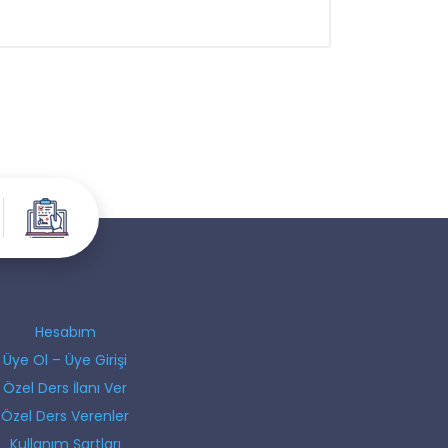
Hesabım
Üye Ol – Üye Girişi
Özel Ders İlanı Ver
Özel Ders Verenler
Kullanım Şartları