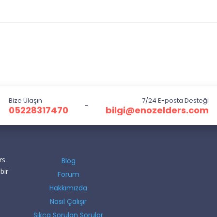
Bize Ulaşın
7/24 E-posta Desteği
-
05228317470
bilgi@enozelders.com
rs
Blog
bir
Forum
Hakkımızda
Nasıl Çalışır
Sıkça Sorulan Sorular