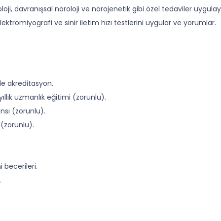
ji, davranışsal nöroloji ve nörojenetik gibi özel tedaviler uygulay
ektromiyografi ve sinir iletim hızı testlerini uygular ve yorumlar.
ile akreditasyon.
ıllık uzmanlık eğitimi (zorunlu).
nsı (zorunlu).
(zorunlu).
becerileri.
.