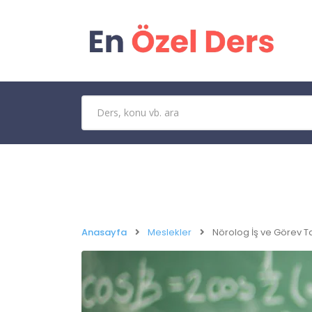
Anasayfa
Meslekler
Nörolog İş ve Görev T