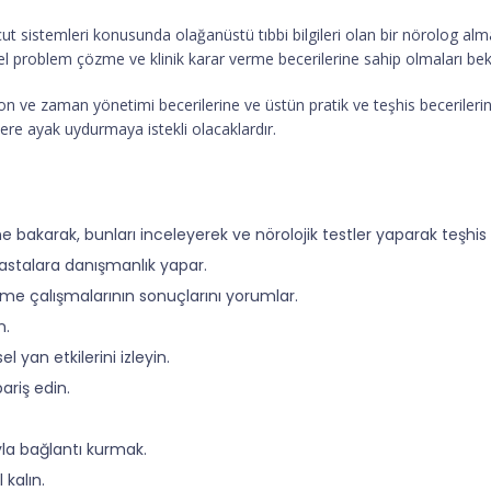
ücut sistemleri konusunda olağanüstü tıbbi bilgileri olan bir nörolog al
el problem çözme ve klinik karar verme becerilerine sahip olmaları bekl
on ve zaman yönetimi becerilerine ve üstün pratik ve teşhis becerilerine
ere ayak uydurmaya istekli olacaklardır.
 bakarak, bunları inceleyerek ve nörolojik testler yaparak teşhis 
hastalara danışmanlık yapar.
eme çalışmalarının sonuçlarını yorumlar.
n.
l yan etkilerini izleyin.
ariş edin.
la bağlantı kurmak.
 kalın.