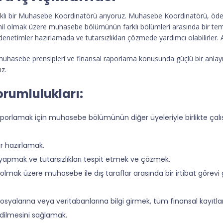
aklı bir Muhasebe Koordinatörü arıyoruz. Muhasebe Koordinatörü, ödene
dahil olmak üzere muhasebe bölümünün farklı bölümleri arasında bir te
 denetimler hazırlamada ve tutarsızlıkları çözmede yardımcı olabilirler. Ana
uhasebe prensipleri ve finansal raporlama konusunda güçlü bir anlayı
ız.
rumlulukları:
raporlamak için muhasebe bölümünün diğer üyeleriyle birlikte çal
ler hazırlamak.
 yapmak ve tutarsızlıkları tespit etmek ve çözmek.
hil olmak üzere muhasebe ile dış taraflar arasında bir irtibat gö
osyalarına veya veritabanlarına bilgi girmek, tüm finansal kayıtla
 edilmesini sağlamak.