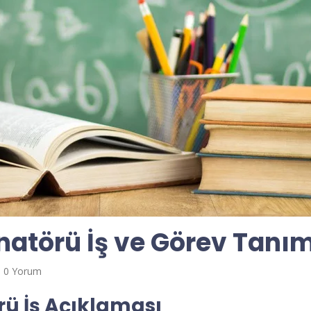
atörü İş ve Görev Tanım
0 Yorum
ü İş Açıklaması