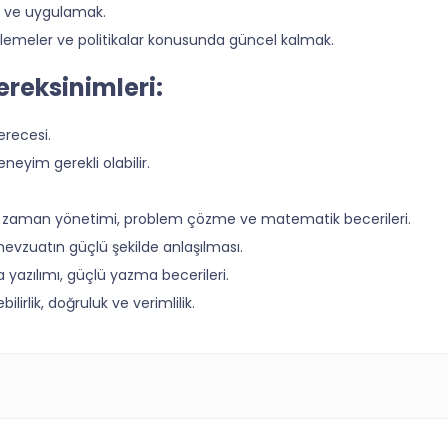
k ve uygulamak.
enlemeler ve politikalar konusunda güncel kalmak.
reksinimleri:
erecesi.
neyim gerekli olabilir.
ası, zaman yönetimi, problem çözme ve matematik becerileri.
evzuatın güçlü şekilde anlaşılması.
ma yazılımı, güçlü yazma becerileri.
lirlik, doğruluk ve verimlilik.