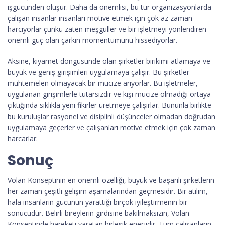
işgücünden oluşur. Daha da önemlisi, bu tür organizasyonlarda
çalışan insanlar insanları motive etmek için çok az zaman
harcıyorlar çünkü zaten meşguller ve bir işletmeyi yönlendiren
önemli güç olan çarkın momentumunu hissediyorlar.
Aksine, kıyamet döngüsünde olan şirketler birikimi atlamaya ve
büyük ve geniş girişimleri uygulamaya çalışır. Bu şirketler
muhtemelen olmayacak bir mucize arıyorlar. Bu işletmeler,
uygulanan girişimlerle tutarsızdır ve kişi mucize olmadığı ortaya
çıktığında sıklıkla yeni fikirler üretmeye çalışırlar. Bununla birlikte
bu kuruluşlar rasyonel ve disiplinli düşünceler olmadan doğrudan
uygulamaya geçerler ve çalışanları motive etmek için çok zaman
harcarlar.
Sonuç
Volan Konseptinin en önemli özelliği, büyük ve başarılı şirketlerin
her zaman çeşitli gelişim aşamalarından geçmesidir. Bir atılım,
hala insanların gücünün yarattığı birçok iyileştirmenin bir
sonucudur. Belirli bireylerin girdisine bakılmaksızın, Volan
Konseptinde hareketi yaratan birleşik enerjidir. Tüm çalışanların