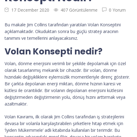
17 December 2020
407 Görüntülenme
0 Yorum
Bu makale Jim Collins tarafından yaratılan Volan Konseptini
açıklamaktadır. Okuduktan sonra bu güçlü strateji aracının
tanımını ve temellerini anlayacaksınız.
Volan Konsepti nedir?
Volan, dönme enerjisini verimli bir şekilde depolamak için özel
olarak tasarlanmış mekanik bir cihazdır. Bir volan, dönme
hızındaki değişikliklere eylemsizlik momentleriyle direnç gösterir.
Bir çarkta depolanan enerji miktarı, dönme hızının karesi ve
kütlesi ile orantılıdır. Bir volanın depolanan enerjisini kütlesini
değiştirmeden değiştirmenin yolu, dönüş hızını arttırmak veya
azaltmaktır.
Volan Kavramı, ilk olarak Jim Collins tarafından iş stratejilerini
devasa bir volanla karşılaştırabilen şirketlere hitap etmek için
‘İyiden Mükemmele’ adlı kitabında kullanılan bir terimdir. Bu
konseptin arkasındaki genel fikir, devasa bir volanı harekete