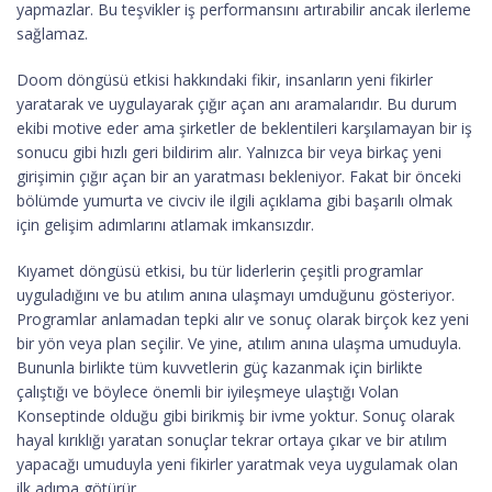
yapmazlar. Bu teşvikler iş performansını artırabilir ancak ilerleme
sağlamaz.
Doom döngüsü etkisi hakkındaki fikir, insanların yeni fikirler
yaratarak ve uygulayarak çığır açan anı aramalarıdır. Bu durum
ekibi motive eder ama şirketler de beklentileri karşılamayan bir iş
sonucu gibi hızlı geri bildirim alır. Yalnızca bir veya birkaç yeni
girişimin çığır açan bir an yaratması bekleniyor. Fakat bir önceki
bölümde yumurta ve civciv ile ilgili açıklama gibi başarılı olmak
için gelişim adımlarını atlamak imkansızdır.
Kıyamet döngüsü etkisi, bu tür liderlerin çeşitli programlar
uyguladığını ve bu atılım anına ulaşmayı umduğunu gösteriyor.
Programlar anlamadan tepki alır ve sonuç olarak birçok kez yeni
bir yön veya plan seçilir. Ve yine, atılım anına ulaşma umuduyla.
Bununla birlikte tüm kuvvetlerin güç kazanmak için birlikte
çalıştığı ve böylece önemli bir iyileşmeye ulaştığı Volan
Konseptinde olduğu gibi birikmiş bir ivme yoktur. Sonuç olarak
hayal kırıklığı yaratan sonuçlar tekrar ortaya çıkar ve bir atılım
yapacağı umuduyla yeni fikirler yaratmak veya uygulamak olan
ilk adıma götürür.