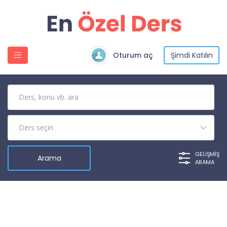
Oturum aç
Şimdi Katılın
GELIŞMIŞ
ARAMA