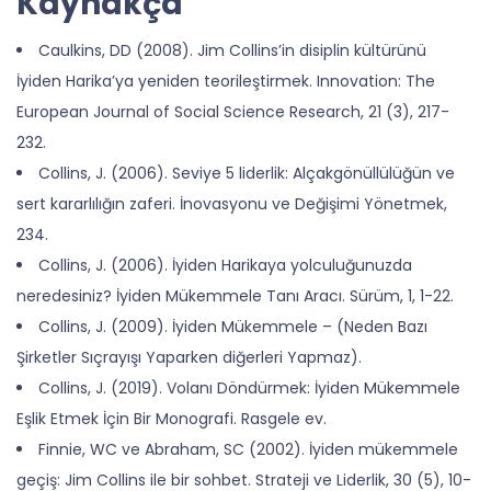
Kaynakça
Caulkins, DD (2008). Jim Collins’in disiplin kültürünü
İyiden Harika’ya yeniden teorileştirmek. Innovation: The
European Journal of Social Science Research, 21 (3), 217-
232.
Collins, J. (2006). Seviye 5 liderlik: Alçakgönüllülüğün ve
sert kararlılığın zaferi. İnovasyonu ve Değişimi Yönetmek,
234.
Collins, J. (2006). İyiden Harikaya yolculuğunuzda
neredesiniz? İyiden Mükemmele Tanı Aracı. Sürüm, 1, 1-22.
Collins, J. (2009). İyiden Mükemmele – (Neden Bazı
Şirketler Sıçrayışı Yaparken diğerleri Yapmaz).
Collins, J. (2019). Volanı Döndürmek: İyiden Mükemmele
Eşlik Etmek İçin Bir Monografi. Rasgele ev.
Finnie, WC ve Abraham, SC (2002). İyiden mükemmele
geçiş: Jim Collins ile bir sohbet. Strateji ve Liderlik, 30 (5), 10-