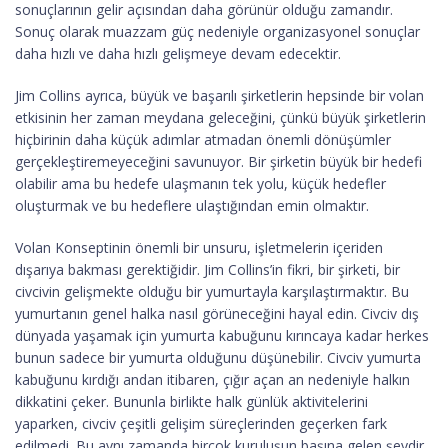
sonuçlarının gelir açısından daha görünür olduğu zamandır.
Sonuç olarak muazzam güç nedeniyle organizasyonel sonuçlar
daha hızlı ve daha hızlı gelişmeye devam edecektir.
Jim Collins ayrıca, büyük ve başarılı şirketlerin hepsinde bir volan
etkisinin her zaman meydana geleceğini, çünkü büyük şirketlerin
hiçbirinin daha küçük adımlar atmadan önemli dönüşümler
gerçekleştiremeyeceğini savunuyor. Bir şirketin büyük bir hedefi
olabilir ama bu hedefe ulaşmanın tek yolu, küçük hedefler
oluşturmak ve bu hedeflere ulaştığından emin olmaktır.
Volan Konseptinin önemli bir unsuru, işletmelerin içeriden
dışarıya bakması gerektiğidir. Jim Collins’in fikri, bir şirketi, bir
civcivin gelişmekte olduğu bir yumurtayla karşılaştırmaktır. Bu
yumurtanın genel halka nasıl görüneceğini hayal edin. Civciv dış
dünyada yaşamak için yumurta kabuğunu kırıncaya kadar herkes
bunun sadece bir yumurta olduğunu düşünebilir. Civciv yumurta
kabuğunu kırdığı andan itibaren, çığır açan an nedeniyle halkın
dikkatini çeker. Bununla birlikte halk günlük aktivitelerini
yaparken, civciv çeşitli gelişim süreçlerinden geçerken fark
edilmedi. Bu aynı zamanda birçok kuruluşun başına gelen şeydir.