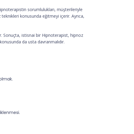
ipnoterapistin sorumlulukları, müşterileriyle
 teknikleri konusunda eğitmeyi içerir. Ayrıca,
r. Sonuçta, istisnai bir Hipnoterapist, hipnoz
e konusunda da usta davranmalıdır.
 olmak.
tiklenmesi.