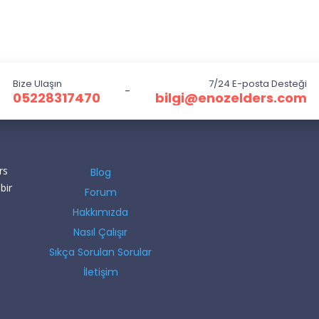
Bize Ulaşın
7/24 E-posta Desteği
-
05228317470
bilgi@enozelders.com
rs
Blog
bir
Forum
Hakkımızda
Nasıl Çalışır
Sıkça Sorulan Sorular
İletişim