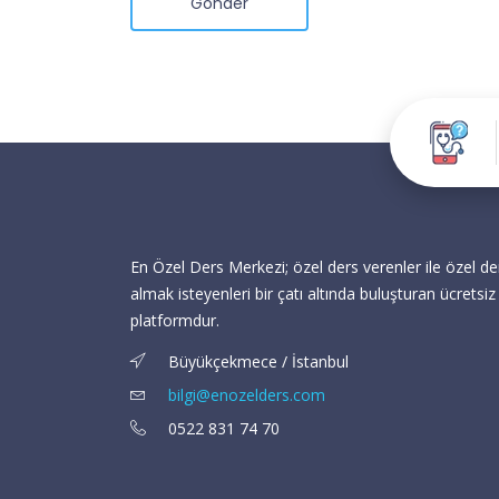
Gönder
En Özel Ders Merkezi; özel ders verenler ile özel de
almak isteyenleri bir çatı altında buluşturan ücretsiz 
platformdur.
Büyükçekmece / İstanbul
bilgi@enozelders.com
0522 831 74 70