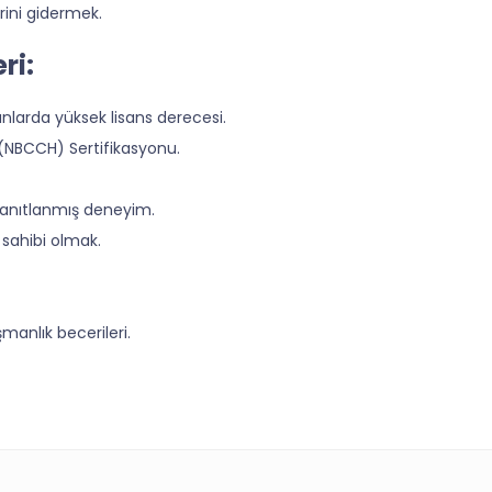
rini gidermek.
ri:
alanlarda yüksek lisans derecesi.
lu (NBCCH) Sertifikasyonu.
 kanıtlanmış deneyim.
 sahibi olmak.
anlık becerileri.