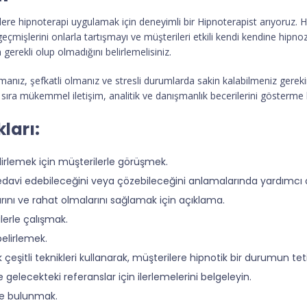
rilere hipnoterapi uygulamak için deneyimli bir Hipnoterapist arıyoruz. H
geçmişlerini onlarla tartışmayı ve müşterileri etkili kendi kendine hipnoz
gerekli olup olmadığını belirlemelisiniz.
olmanız, şefkatli olmanız ve stresli durumlarda sakin kalabilmeniz gereki
ı sıra mükemmel iletişim, analitik ve danışmanlık becerilerini gösterm
ları:
irlemek için müşterilerle görüşmek.
l tedavi edebileceğini veya çözebileceğini anlamalarında yardımcı
rını ve rahat olmalarını sağlamak için açıklama.
lerle çalışmak.
belirlemek.
ak çeşitli teknikleri kullanarak, müşterilere hipnotik bir durumun te
e gelecekteki referanslar için ilerlemelerini belgeleyin.
de bulunmak.