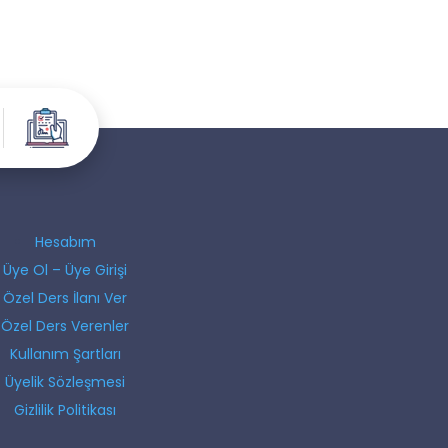
Hesabım
Üye Ol – Üye Girişi
Özel Ders İlanı Ver
Özel Ders Verenler
Kullanım Şartları
Üyelik Sözleşmesi
Gizlilik Politikası