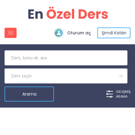
Oturum aç
Şimdi Katılın
GELIŞMIŞ
ARAMA