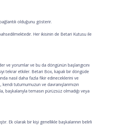
bağlantılı olduğunu gösterir.
bahsedilmektedir. Her ikisinin de Betari Kutusu ile
ret eder ve yorumlar ve bu da döngünün başlangıcını
iyi tekrar etkiler. Betari Box, kapalı bir döngüde
nda nasıl daha fazla fikir edineceklerini ve
tusu, kendi tutumumuzun ve davranışlarımızın
 da, başkalarıyla temasın pürüzsüz olmadığı veya
r. Ek olarak bir kişi genellikle başkalarının belirli