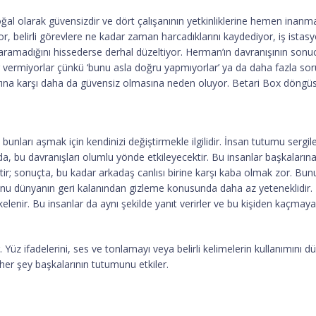
al olarak güvensizdir ve dört çalışanının yetkinliklerine hemen inanma
or, belirli görevlere ne kadar zaman harcadıklarını kaydediyor, iş istasy
e yaramadığını hissederse derhal düzeltiyor. Herman’ın davranışının so
r vermiyorlar çünkü ‘bunu asla doğru yapmıyorlar’ ya da daha fazla so
arına karşı daha da güvensiz olmasına neden oluyor. Betari Box döngü
nları aşmak için kendinizi değiştirmekle ilgilidir. İnsan tutumu sergile
nda, bu davranışları olumlu yönde etkileyecektir. Bu insanlar başkalarına 
tir; sonuçta, bu kadar arkadaş canlısı birine karşı kaba olmak zor. Bunun
 dünyanın geri kalanından gizleme konusunda daha az yeteneklidir. Dav
fkelenir. Bu insanlar da aynı şekilde yanıt verirler ve bu kişiden kaç
Yüz ifadelerini, ses ve tonlamayı veya belirli kelimelerin kullanımını düş
 her şey başkalarının tutumunu etkiler.