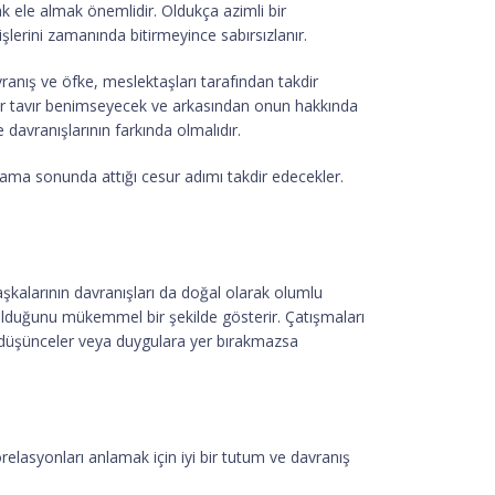
k ele almak önemlidir. Oldukça azimli bir
lerini zamanında bitirmeyince sabırsızlanır.
anış ve öfke, meslektaşları tarafından takdir
ı bir tavır benimseyecek ve arkasından onun hakkında
 davranışlarının farkında olmalıdır.
 ama sonunda attığı cesur adımı takdir edecekler.
aşkalarının davranışları da doğal olarak olumlu
 olduğunu mükemmel bir şekilde gösterir. Çatışmaları
uz düşünceler veya duygulara yer bırakmazsa
relasyonları anlamak için iyi bir tutum ve davranış