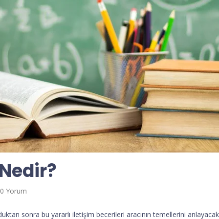
 Nedir?
0 Yorum
tan sonra bu yararlı iletişim becerileri aracının temellerini anlayacaks