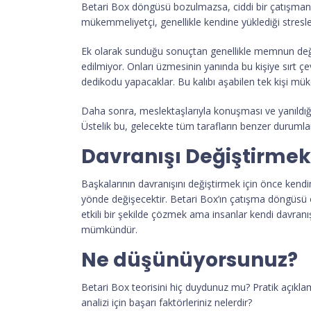
Betari Box döngüsü bozulmazsa, ciddi bir çatışmanın
mükemmeliyetçi, genellikle kendine yüklediği stresle
Ek olarak sunduğu sonuçtan genellikle memnun değild
edilmiyor. Onları üzmesinin yanında bu kişiye sırt ç
dedikodu yapacaklar. Bu kalıbı aşabilen tek kişi müke
Daha sonra, meslektaşlarıyla konuşması ve yanıldığı
Üstelik bu, gelecekte tüm tarafların benzer durumla
Davranışı Değiştirmek
Başkalarının davranışını değiştirmek için önce kendi
yönde değişecektir. Betari Box’ın çatışma döngüsü o
etkili bir şekilde çözmek ama insanlar kendi davranı
mümkündür.
Ne düşünüyorsunuz?
Betari Box teorisini hiç duydunuz mu? Pratik açıklam
analizi için başarı faktörleriniz nelerdir?