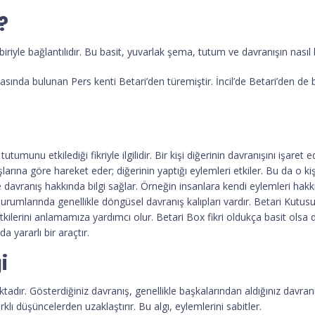
?
iriyle bağlantılıdır. Bu basit, yuvarlak şema, tutum ve davranışın nasıl 
tasında bulunan Pers kenti Betari’den türemiştir. İncil’de Betari’den de 
tutumunu etkilediği fikriyle ilgilidir. Bir kişi diğerinin davranışını işa
larına göre hareket eder; diğerinin yaptığı eylemleri etkiler. Bu da o kiş
ve davranış hakkında bilgi sağlar. Örneğin insanlara kendi eylemleri hakkı
 İş durumlarında genellikle döngüsel davranış kalıpları vardır. Betari Ku
tkilerini anlamamıza yardımcı olur. Betari Box fikri oldukça basit olsa
 yararlı bir araçtır.
i
adır. Gösterdiğiniz davranış, genellikle başkalarından aldığınız davranıştı
klı düşüncelerden uzaklaştırır. Bu algı, eylemlerini sabitler.