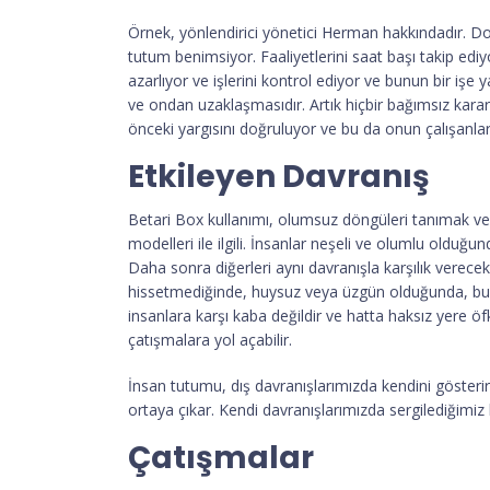
Örnek, yönlendirici yönetici Herman hakkındadır. Doğ
tutum benimsiyor. Faaliyetlerini saat başı takip ediy
azarlıyor ve işlerini kontrol ediyor ve bunun bir iş
ve ondan uzaklaşmasıdır. Artık hiçbir bağımsız kara
önceki yargısını doğruluyor ve bu da onun çalışanl
Etkileyen Davranış
Betari Box kullanımı, olumsuz döngüleri tanımak ve bu
modelleri ile ilgili. İnsanlar neşeli ve olumlu olduğu
Daha sonra diğerleri aynı davranışla karşılık verecek
hissetmediğinde, huysuz veya üzgün olduğunda, bunu
insanlara karşı kaba değildir ve hatta haksız yere ö
çatışmalara yol açabilir.
İnsan tutumu, dış davranışlarımızda kendini gösterir. 
ortaya çıkar. Kendi davranışlarımızda sergilediğimiz
Çatışmalar