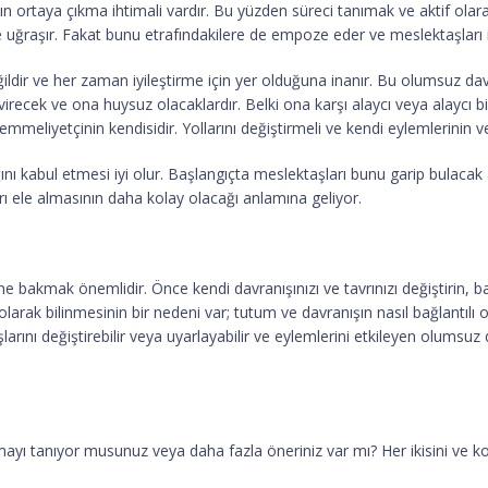
 ortaya çıkma ihtimali vardır. Bu yüzden süreci tanımak ve aktif olara
 uğraşır. Fakat bunu etrafındakilere de empoze eder ve meslektaşları iş
ir ve her zaman iyileştirme için yer olduğuna inanır. Bu olumsuz davr
evirecek ve ona huysuz olacaklardır. Belki ona karşı alaycı veya alayc
mmeliyetçinin kendisidir. Yollarını değiştirmeli ve kendi eylemlerinin ve
nı kabul etmesi iyi olur. Başlangıçta meslektaşları bunu garip bulacak
rı ele almasının daha kolay olacağı anlamına geliyor.
ne bakmak önemlidir. Önce kendi davranışınızı ve tavrınızı değiştirin, b
larak bilinmesinin bir nedeni var; tutum ve davranışın nasıl bağlantılı
şlarını değiştirebilir veya uyarlayabilir ve eylemlerini etkileyen olums
ayı tanıyor musunuz veya daha fazla öneriniz var mı? Her ikisini ve ko