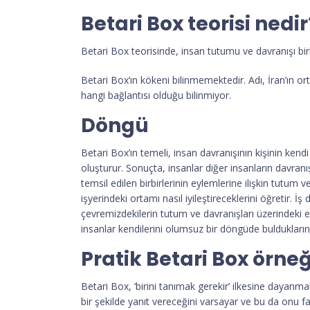
Betari Box teorisi nedir
Betari Box teorisinde, insan tutumu ve davranışı birb
Betari Box’ın kökeni bilinmemektedir. Adı, İran’ın or
hangi bağlantısı olduğu bilinmiyor.
Döngü
Betari Box’ın temeli, insan davranışının kişinin kendi 
oluşturur. Sonuçta, insanlar diğer insanların davranış
temsil edilen birbirlerinin eylemlerine ilişkin tutum 
işyerindeki ortamı nasıl iyileştireceklerini öğretir.
çevremizdekilerin tutum ve davranışları üzerindeki e
insanlar kendilerini olumsuz bir döngüde bulduklarında
Pratik Betari Box örneğ
Betari Box, ‘birini tanımak gerekir’ ilkesine dayanmakt
bir şekilde yanıt vereceğini varsayar ve bu da onu far