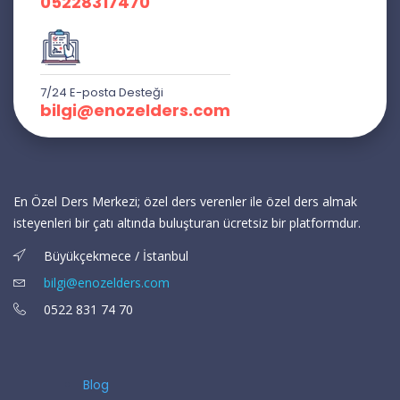
05228317470
7/24 E-posta Desteği
bilgi@enozelders.com
En Özel Ders Merkezi; özel ders verenler ile özel ders almak
isteyenleri bir çatı altında buluşturan ücretsiz bir platformdur.
Büyükçekmece / İstanbul
bilgi@enozelders.com
0522 831 74 70
Blog