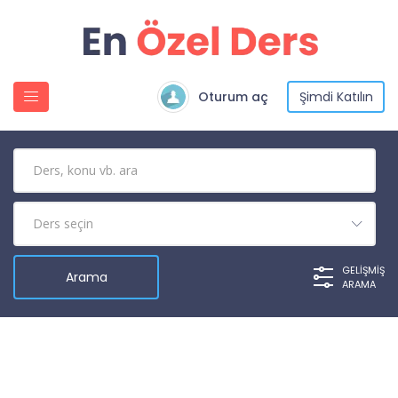
Oturum aç
Şimdi Katılın
GELIŞMIŞ
ARAMA