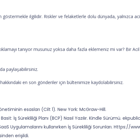
 göstermekle ilgilidir. Riskler ve felaketlerle dolu dünyada, yalnızca 
ik açıklamayı tanıyor musunuz yoksa daha fazla eklemeniz mi var? Bir A
a paylaşabilirsiniz.
kkındaki en son gönderiler için bültenimize kaydolabilirsiniz.
yönetiminin esasları (Cilt 1). New York: McGraw-Hill.
Basit: İş Sürekliliği Planı (BCP) Nasıl Yazılır. Kindle Sürümü. ekpubli
 SaaS Uygulamalarını kullanırken İş Sürekliliği Sorunları. Https:
nden erişildi.