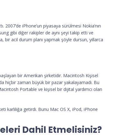
ttı. 2007’de iPhone’un piyasaya sürülmesi Nokia’nın
g gibi diğer rakipler de aynı şeyi takip etti ve
kia, bir acil durum planı yapmak şöyle dursun, yıllarca
 başlayan bir Amerikan şirketidir. Macintosh Kişisel
aşında hiçbir zaman büyük bir pazar yakalayamadı. Bu
cintosh Portable ve kişisel bir dijital yardımcı olan
şirketi karlılığa getirdi. Bunu Mac OS X, iPod, iPhone
leri Dahil Etmelisiniz?