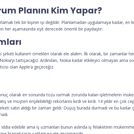
Durum Planını Kim Yapar?
asarlamak tek bir kişinin işi değildir. Planlamadan uygulamaya kadar, en
nın her aşamasında eşit derecede önemli bir paydaştır.
mları
 şirketi kullanım örnekleri olarak ele alalım. İlk olarak, bir zamanlar he
Nokia’yı tartışacağız. Ardından, Nokia kadar etkileyici olmayan ama so
icisi olan Apple’a geçeceğiz.
onuç olarak en sonunda tozu ısırmak zorunda kalan işletmelerin mükemm
ış ve müşteri erişilebilirliği rekorlarını kırdı ve kırdı. 14 yıldır en çok
keti satın aldığı bir zaman geldi. Düşüş burada durmadı ve bu kadar ç
madı.
i iddia edebilir ama iş uzmanları bunun aslında iş felaketinin mükemme
erine hizmet/ürün sağlamayı ele geçirmesidir.