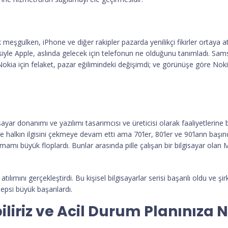
meşgulken, iPhone ve diğer rakipler pazarda yenilikçi fikirler ortaya a
le Apple, aslında gelecek için telefonun ne olduğunu tanımladı. Samsun
tti. Nokia için felaket, pazar eğilimindeki değişimdi; ve görünüşe göre No
sayar donanımı ve yazılımı tasarımcısı ve üreticisi olarak faaliyetlerine
lerle halkın ilgisini çekmeye devam etti ama 70’ler, 80’ler ve 90’ların b
ı büyük floplardı. Bunlar arasında pille çalışan bir bilgisayar olan Ma
atılımını gerçekleştirdi. Bu kişisel bilgisayarlar serisi başarılı oldu ve 
epsi büyük başarılardı.
iriz ve Acil Durum Planınıza Ne