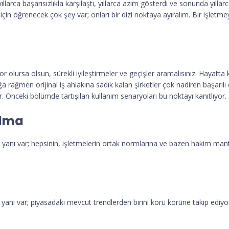
llarca başarısızlıkla karşılaştı, yıllarca azim gösterdi ve sonunda yıllar
çin öğrenecek çok şey var; onları bir dizi noktaya ayıralım. Bir işletme
 olursa olsun, sürekli iyileştirmeler ve geçişler aramalısınız. Hayatta k
a rağmen orijinal iş ahlakına sadık kalan şirketler çok nadiren başarılı
. Önceki bölümde tartışılan kullanım senaryoları bu noktayı kanıtlıyor.
olma
 yanı var; hepsinin, işletmelerin ortak normlarına ve bazen hakim mant
 yanı var; piyasadaki mevcut trendlerden birini körü körüne takip edi