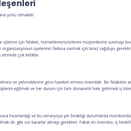
leşenleri
ana yönü olmalıdır:
 işletme için felaket, hizmetlerini/ürünlerini müşterilerine sunmayı bır
e bir organizasyonun üyelerinin farkına varmak için biraz sağduyu gerekti
 etmede çok kritiktir.
ilmesi ve yeteneklerine göre hareket etmesi önemlidir. Bir felaketin 
 ekiplerini eğitmek ve her durum için tam donanımlı hale getirmek iş liderl
una hazırlandığı ve bu senaryoya yer bıraktığı durumlarda mümkündür
almak vb. gibi zor kararlar almayı gerektirir. Fakat en önemlisi, iş hed