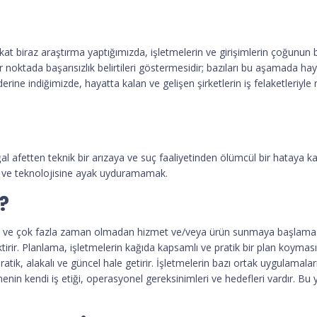
kat biraz araştırma yaptığımızda, işletmelerin ve girişimlerin çoğunun 
noktada başarısızlık belirtileri göstermesidir; bazıları bu aşamada haya
rine indiğimizde, hayatta kalan ve gelişen şirketlerin iş felaketleriyl
doğal afetten teknik bir arızaya ve suç faaliyetinden ölümcül bir hataya 
lik ve teknolojisine ayak uyduramamak.
?
nı ve çok fazla zaman olmadan hizmet ve/veya ürün sunmaya başlamasını 
r. Planlama, işletmelerin kağıda kapsamlı ve pratik bir plan koymasını
atik, alakalı ve güncel hale getirir. İşletmelerin bazı ortak uygulamalar
letmenin kendi iş etiği, operasyonel gereksinimleri ve hedefleri vardır. B