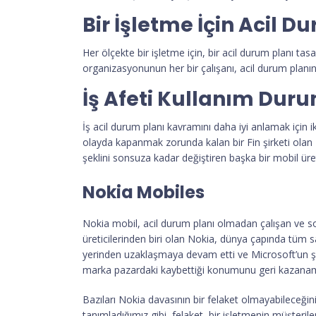
Bir İşletme İçin Acil 
Her ölçekte bir işletme için, bir acil durum planı t
organizasyonunun her bir çalışanı, acil durum planı
İş Afeti Kullanım Duru
İş acil durum planı kavramını daha iyi anlamak için iki
olayda kapanmak zorunda kalan bir Fin şirketi olan 
şeklini sonsuza kadar değiştiren başka bir mobil üret
Nokia Mobiles
Nokia mobil, acil durum planı olmadan çalışan ve s
üreticilerinden biri olan Nokia, dünya çapında tüm sat
yerinden uzaklaşmaya devam etti ve Microsoft’un şir
marka pazardaki kaybettiği konumunu geri kazana
Bazıları Nokia davasının bir felaket olmayabileceğin
tanımladığımız gibi, felaket, bir işletmenin müşteril